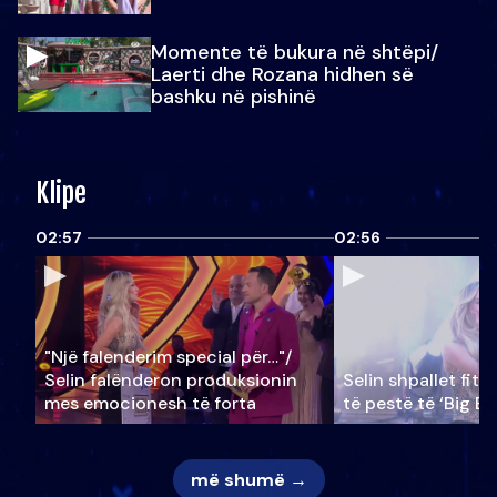
Momente të bukura në shtëpi/
Laerti dhe Rozana hidhen së
bashku në pishinë
Klipe
02:57
02:56
"Një falenderim special për…"/
Selin falënderon produksionin
Selin shpallet fitu
mes emocionesh të forta
të pestë të ‘Big Br
më shumë →