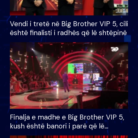
Vendi i tretë në Big Brother VIP 5, cili
është finalisti i radhës që lë shtëpinë
Finalja e madhe e Big Brother VIP 5,
kush është banori i parë që lë
shtëpinë dhe humb mundësinë për