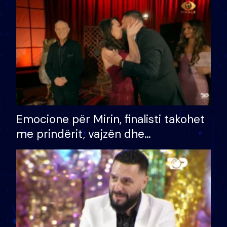
të fituar çmimin e madh
Emocione për Mirin, finalisti takohet
me prindërit, vajzën dhe
bashkëshorten: S’kemi ndonjë letër
divorci apo jo?