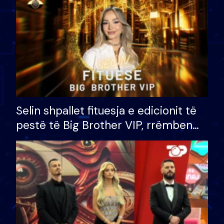
Selin shpallet fituesja e edicionit të
pestë të Big Brother VIP, rrëmben
çmimin e madh prej 100 mijë eurosh