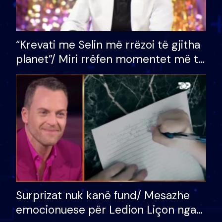
“Krevati me Selin më rrëzoi të gjitha
planet”/ Miri rrëfen momentet më të
bukura në shtëpinë e BB VIP: Do më
mungojë zilja e mëngjesit kur…
Surprizat nuk kanë fund/ Mesazhe
emocionuese për Ledion Liçon nga