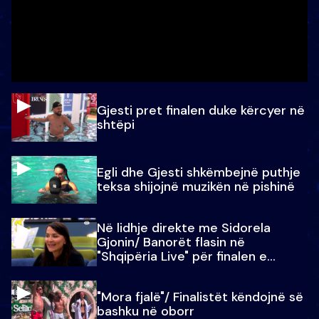
Gjesti pret finalen duke kërcyer në
shtëpi
Egli dhe Gjesti shkëmbejnë puthje
teksa shijojnë muzikën në pishinë
Në lidhje direkte me Sidorela
Gjonin/ Banorët flasin në
"Shqipëria Live" për finalen e
madhe
"Mora fjalë"/ Finalistët këndojnë së
bashku në oborr