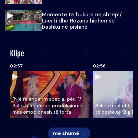
Momente të bukura në shtëpi/
Laerti dhe Rozana hidhen së
bashku në pishinë
Klipe
02:57
02:56
"Një falenderim special për…"/
Selin falënderon produksionin
Selin shpallet fitu
mes emocionesh të forta
të pestë të ‘Big Br
më shumë →