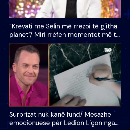
“Krevati me Selin më rrëzoi të gjitha
planet”/ Miri rrëfen momentet më të
bukura në shtëpinë e BB VIP: Do më
mungojë zilja e mëngjesit kur…
Surprizat nuk kanë fund/ Mesazhe
emocionuese për Ledion Liçon nga