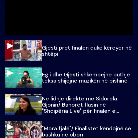
Gjesti pret finalen duke kërcyer në
shtëpi
Egli dhe Gjesti shkëmbejnë puthje
teksa shijojnë muzikën në pishinë
Në lidhje direkte me Sidorela
Gjonin/ Banorët flasin në
"Shqipëria Live" për finalen e
madhe
"Mora fjalë"/ Finalistët këndojnë së
bashku në oborr