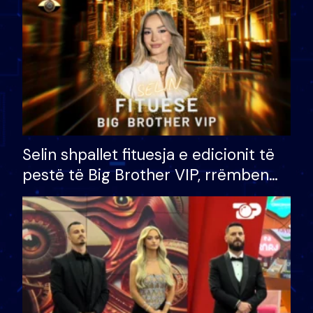
Selin shpallet fituesja e edicionit të
pestë të Big Brother VIP, rrëmben
çmimin e madh prej 100 mijë eurosh