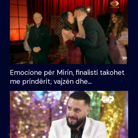
të fituar çmimin e madh
Emocione për Mirin, finalisti takohet
me prindërit, vajzën dhe
bashkëshorten: S’kemi ndonjë letër
divorci apo jo?