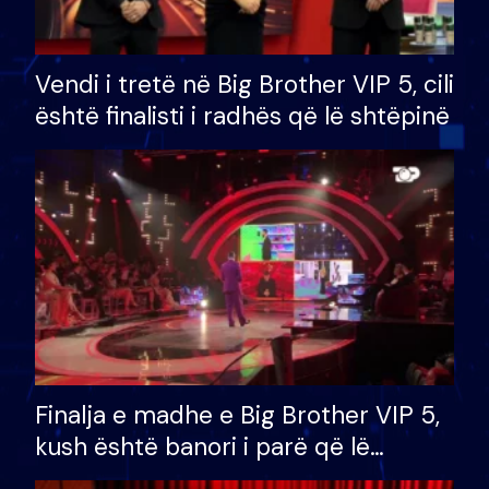
Vendi i tretë në Big Brother VIP 5, cili
është finalisti i radhës që lë shtëpinë
Finalja e madhe e Big Brother VIP 5,
kush është banori i parë që lë
shtëpinë dhe humb mundësinë për