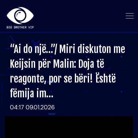
“Ai do një…”/ Miri diskuton me
Keijsin për Malin: Doja të
reagonte, por se bëri! Është
fëmija im…
04:17 09.01.2026