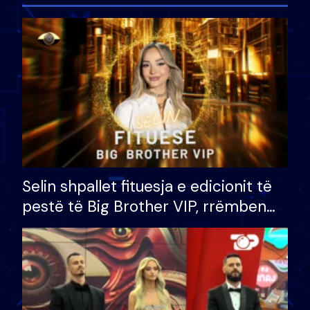
Selin shpallet fituesja e edicionit të
pestë të Big Brother VIP, rrëmben
çmimin e madh prej 100 mijë eurosh