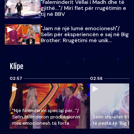
"Faleminderit Vëllai i Madh dhe të
gjithë…"/ Miri flet për rrugëtimin e
tij në BBV
"Jam në një lumë emocionesh"/
Selin për eksperiencën e saj në Big
Brother: Rrugëtimi më unik…
Klipe
02:57
02:56
"Një falenderim special për…"/
Selin falënderon produksionin
Selin shpallet fitu
mes emocionesh të forta
të pestë të ‘Big Br