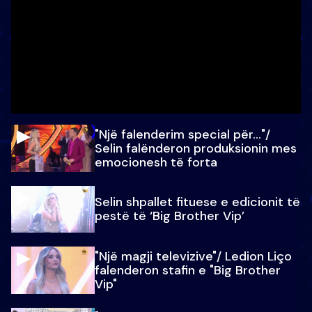
"Një falenderim special për…"/
Selin falënderon produksionin mes
emocionesh të forta
Selin shpallet fituese e edicionit të
pestë të ‘Big Brother Vip’
"Një magji televizive"/ Ledion Liço
falenderon stafin e "Big Brother
Vip"