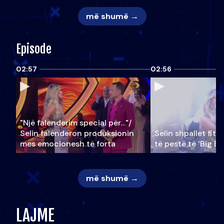
më shumë →
Episode
02:57
02:56
"Një falenderim special për…"/
Selin falënderon produksionin
Selin shpallet fitu
mes emocionesh të forta
të pestë të ‘Big Br
më shumë →
LAJME