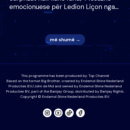
emocionuese për Ledion Liçon nga
nëna dhe fëmijët e tij, moderatori
nuk i mban dot lotët: Nuk meritoj…
më shumë →
This programme has been produced by:
Top Channel
Based on the format Big Brother, created by Endemol Shine Nederland
Producties B.V./John de Mol and owned by Endemol Shine Nederland
Producties BV., part of the Banijay Group, distributed by Banijay Rights.
Copyright © Endamol Shine Nederland Producties B.V.