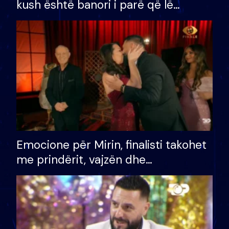
kush është banori i parë që lë
shtëpinë dhe humb mundësinë për
të fituar çmimin e madh
Emocione për Mirin, finalisti takohet
me prindërit, vajzën dhe
bashkëshorten: S’kemi ndonjë letër
divorci apo jo?