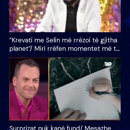
“Krevati me Selin më rrëzoi të gjitha
planet”/ Miri rrëfen momentet më të
bukura në shtëpinë e BB VIP: Do më
mungojë zilja e mëngjesit kur…
Surprizat nuk kanë fund/ Mesazhe