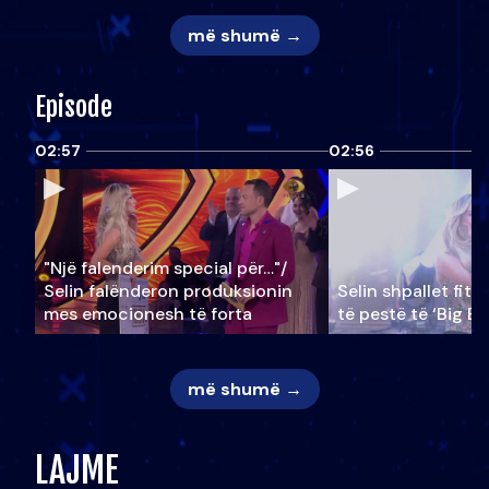
më shumë →
Episode
02:57
02:56
"Një falenderim special për…"/
Selin falënderon produksionin
Selin shpallet fitu
mes emocionesh të forta
të pestë të ‘Big Br
më shumë →
LAJME