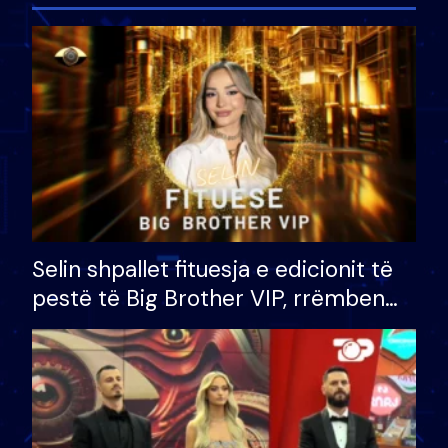
Selin shpallet fituesja e edicionit të
pestë të Big Brother VIP, rrëmben
çmimin e madh prej 100 mijë eurosh