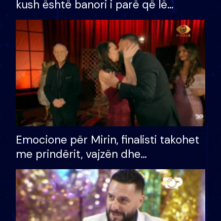
kush është banori i parë që lë
shtëpinë dhe humb mundësinë për
të fituar çmimin e madh
Emocione për Mirin, finalisti takohet
me prindërit, vajzën dhe
bashkëshorten: S’kemi ndonjë letër
divorci apo jo?