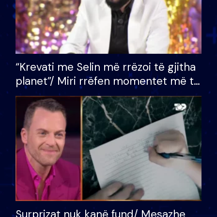
“Krevati me Selin më rrëzoi të gjitha
planet”/ Miri rrëfen momentet më të
bukura në shtëpinë e BB VIP: Do më
mungojë zilja e mëngjesit kur…
Surprizat nuk kanë fund/ Mesazhe