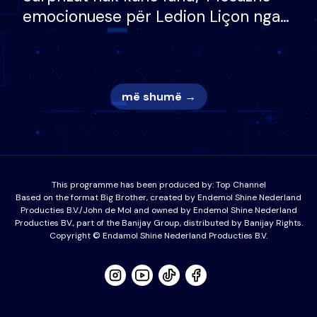
emocionuese për Ledion Liçon nga
nëna dhe fëmijët e tij, moderatori
nuk i mban dot lotët: Nuk meritoj…
më shumë →
This programme has been produced by:
Top Channel
Based on the format Big Brother, created by Endemol Shine Nederland
Producties B.V./John de Mol and owned by Endemol Shine Nederland
Producties BV., part of the Banijay Group, distributed by Banijay Rights.
Copyright © Endamol Shine Nederland Producties B.V.