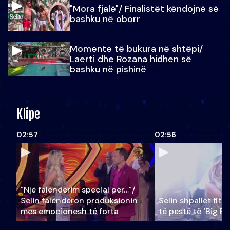
"Mora fjalë"/ Finalistët këndojnë së
bashku në oborr
Momente të bukura në shtëpi/
Laerti dhe Rozana hidhen së
bashku në pishinë
Klipe
02:57
02:56
"Një falenderim special për…"/
Selin falënderon produksionin
Selin shpallet fitu
mes emocionesh të forta
të pestë të ‘Big Br