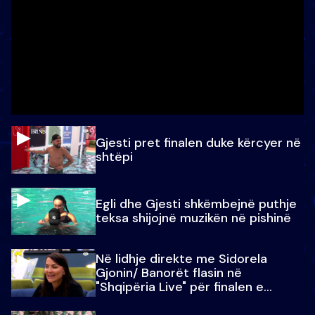
Gjesti pret finalen duke kërcyer në
shtëpi
Egli dhe Gjesti shkëmbejnë puthje
teksa shijojnë muzikën në pishinë
Në lidhje direkte me Sidorela
Gjonin/ Banorët flasin në
"Shqipëria Live" për finalen e
madhe