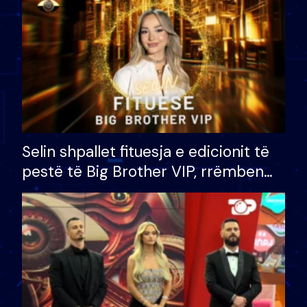
Selin shpallet fituesja e edicionit të
pestë të Big Brother VIP, rrëmben
çmimin e madh prej 100 mijë eurosh