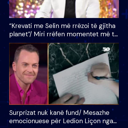
“Krevati me Selin më rrëzoi të gjitha
planet”/ Miri rrëfen momentet më të
bukura në shtëpinë e BB VIP: Do më
mungojë zilja e mëngjesit kur…
Surprizat nuk kanë fund/ Mesazhe
emocionuese për Ledion Liçon nga