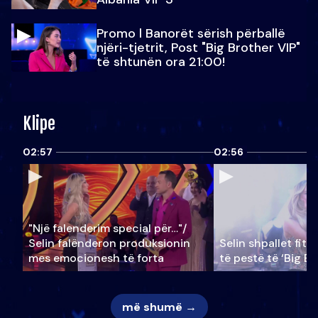
Promo l Banorët sërish përballë
njëri-tjetrit, Post "Big Brother VIP"
të shtunën ora 21:00!
Klipe
02:57
02:56
"Një falenderim special për…"/
Selin falënderon produksionin
Selin shpallet fitu
mes emocionesh të forta
të pestë të ‘Big Br
më shumë →