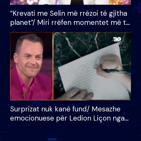
“Krevati me Selin më rrëzoi të gjitha
planet”/ Miri rrëfen momentet më të
bukura në shtëpinë e BB VIP: Do më
mungojë zilja e mëngjesit kur…
Surprizat nuk kanë fund/ Mesazhe
emocionuese për Ledion Liçon nga
nëna dhe fëmijët e tij, moderatori
nuk i mban dot lotët: Nuk meritoj…