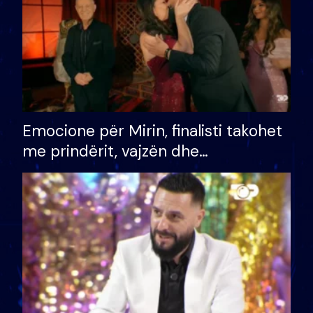
Emocione për Mirin, finalisti takohet
me prindërit, vajzën dhe
bashkëshorten: S’kemi ndonjë letër
divorci apo jo?