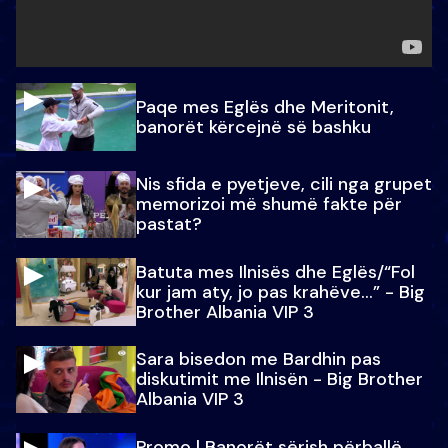
Paqe mes Eglës dhe Meritonit,
banorët kërcejnë së bashku
Nis sfida e pyetjeve, cili nga grupet
memorizoi më shumë fakte për
pastat?
Batuta mes Ilnisës dhe Eglës/“Fol
kur jam aty, jo pas krahëve…” - Big
Brother Albania VIP 3
Sara bisedon me Bardhin pas
diskutimit me Ilnisën - Big Brother
Albania VIP 3
Promo l Banorët sërish përballë