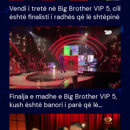
Vendi i tretë në Big Brother VIP 5, cili
është finalisti i radhës që lë shtëpinë
Finalja e madhe e Big Brother VIP 5,
kush është banori i parë që lë
shtëpinë dhe humb mundësinë për
të fituar çmimin e madh