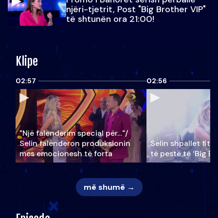
njëri-tjetrit, Post "Big Brother VIP"
të shtunën ora 21:00!
Klipe
02:57
02:56
"Një falenderim special për…"/
Selin falënderon produksionin
Selin shpallet fitu
mes emocionesh të forta
të pestë të ‘Big Br
më shumë →