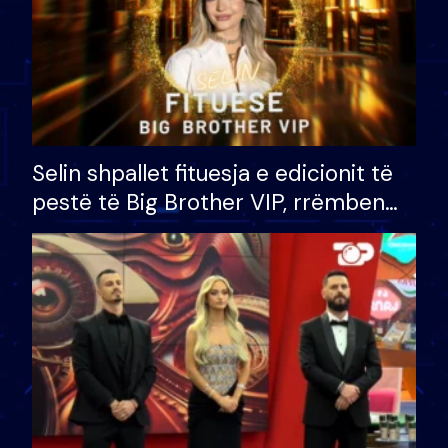
Selin shpallet fituesja e edicionit të
pestë të Big Brother VIP, rrëmben
çmimin e madh prej 100 mijë eurosh