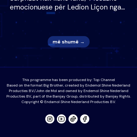
emocionuese për Ledion Liçon nga
nëna dhe fëmijët e tij, moderatori
nuk i mban dot lotët: Nuk meritoj…
më shumë →
This programme has been produced by:
Top Channel
Based on the format Big Brother, created by Endemol Shine Nederland
Producties B.V./John de Mol and owned by Endemol Shine Nederland
Producties BV., part of the Banijay Group, distributed by Banijay Rights.
Copyright © Endamol Shine Nederland Producties B.V.