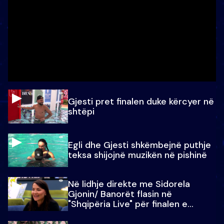
Gjesti pret finalen duke kërcyer në
shtëpi
Egli dhe Gjesti shkëmbejnë puthje
teksa shijojnë muzikën në pishinë
Në lidhje direkte me Sidorela
Gjonin/ Banorët flasin në
"Shqipëria Live" për finalen e
madhe