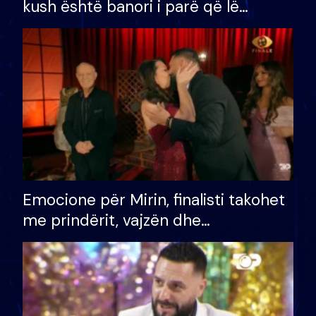
kush është banori i parë që lë
shtëpinë dhe humb mundësinë për
të fituar çmimin e madh
Emocione për Mirin, finalisti takohet
me prindërit, vajzën dhe
bashkëshorten: S’kemi ndonjë letër
divorci apo jo?