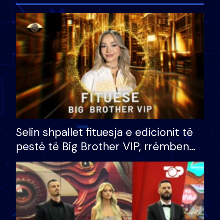
Selin shpallet fituesja e edicionit të
pestë të Big Brother VIP, rrëmben
çmimin e madh prej 100 mijë eurosh