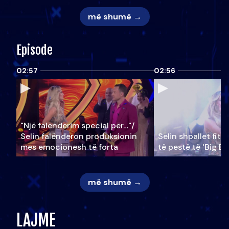
më shumë →
Episode
02:57
02:56
"Një falenderim special për…"/
Selin falënderon produksionin
Selin shpallet fitu
mes emocionesh të forta
të pestë të ‘Big Br
më shumë →
LAJME