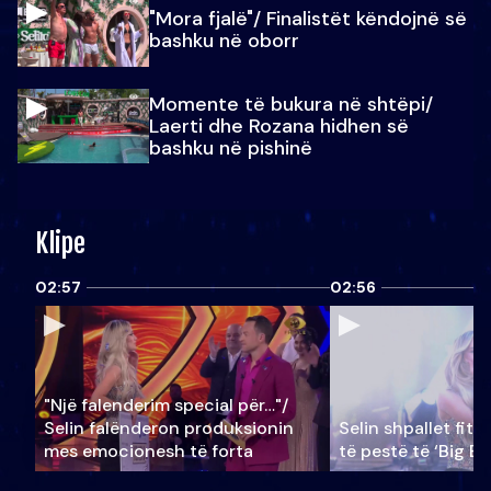
"Mora fjalë"/ Finalistët këndojnë së
bashku në oborr
Momente të bukura në shtëpi/
Laerti dhe Rozana hidhen së
bashku në pishinë
Klipe
02:57
02:56
"Një falenderim special për…"/
Selin falënderon produksionin
Selin shpallet fitu
mes emocionesh të forta
të pestë të ‘Big Br