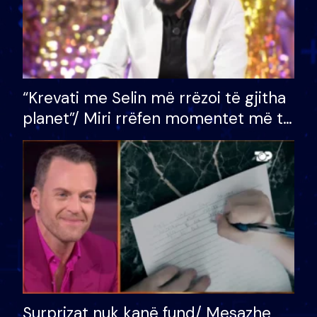
“Krevati me Selin më rrëzoi të gjitha
planet”/ Miri rrëfen momentet më të
bukura në shtëpinë e BB VIP: Do më
mungojë zilja e mëngjesit kur…
Surprizat nuk kanë fund/ Mesazhe