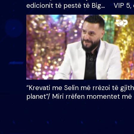
edicionit të pestë të Big
VIP 5, 
Brother VIP, rrëmben
radhës
çmimin e madh prej 100
mijë eurosh
“Krevati me Selin më rrëzoi të gjit
planet”/ Miri rrëfen momentet më 
bukura në shtëpinë e BB VIP: Do 
mungojë zilja e mëngjesit kur…