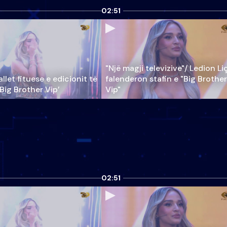
02:51
"Një magji televizive"/ Ledion Li
llet fituese e edicionit të
falenderon stafin e "Big Brother
‘Big Brother Vip’
Vip"
02:51