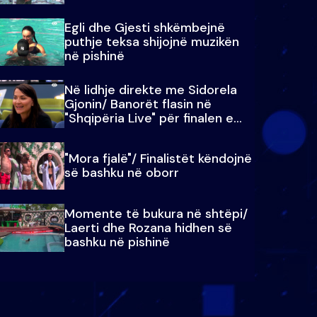
Egli dhe Gjesti shkëmbejnë
puthje teksa shijojnë muzikën
në pishinë
Në lidhje direkte me Sidorela
Gjonin/ Banorët flasin në
"Shqipëria Live" për finalen e
madhe
"Mora fjalë"/ Finalistët këndojnë
së bashku në oborr
Momente të bukura në shtëpi/
Laerti dhe Rozana hidhen së
bashku në pishinë