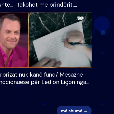
shtë
takohet me prindërit,
tëpinë
vajzën dhe bashkëshorten:
 për
S’kemi ndonjë letër divorci
adh
apo jo?
rprizat nuk kanë fund/ Mesazhe
ocionuese për Ledion Liçon nga
na dhe fëmijët e tij, moderatori
k i mban dot lotët: Nuk meritoj…
më shumë →