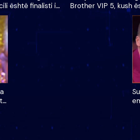
cili është finalisti i
Brother VIP 5, kush ë
 që lë shtëpinë
banori i parë që lë sh
dhe humb mundësinë
të fituar çmimin e m
ha
Su
të
em
më
në
nu