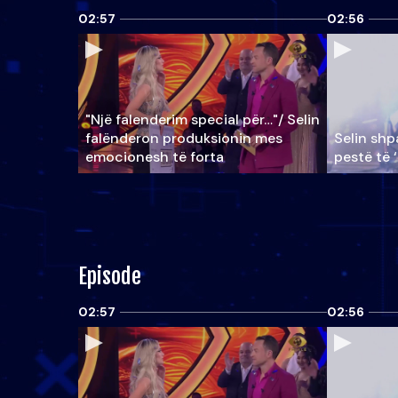
02:57
02:56
"Një falenderim special për…"/ Selin
falënderon produksionin mes
Selin shpa
emocionesh të forta
pestë të 
Episode
02:57
02:56