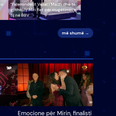
ço
"Faleminderit Vëllai i Madh dhe të
gjithë…"/ Miri flet për rrugëtimin e
tij në BBV
më shumë →
Emocione për Mirin, finalisti