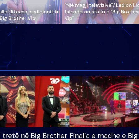
"Një magji televizive"/ Ledion Li
llet fituese e edicionit të
falenderon stafin e "Big Brother
‘Big Brother Vip’
Vip"
i tretë në Big Brother
Finalja e madhe e Big