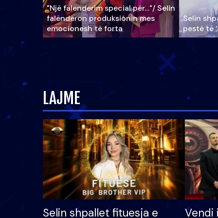
"Një falenderim special për…"/ Selin
falënderon produksionin mes
Selin shpa
emocionesh të forta
pestë të 
LAJME
Selin shpallet fituesja e
Vendi 