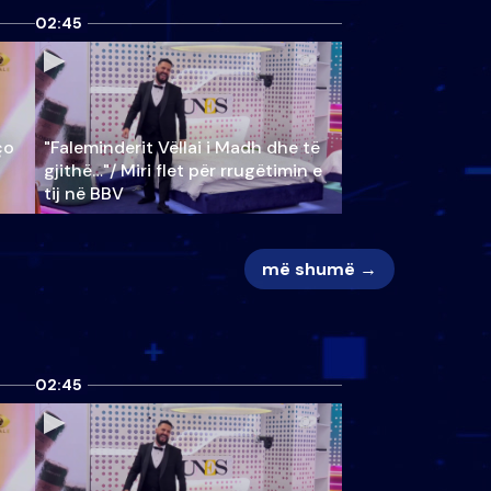
02:45
ço
"Faleminderit Vëllai i Madh dhe të
gjithë…"/ Miri flet për rrugëtimin e
tij në BBV
më shumë →
02:45