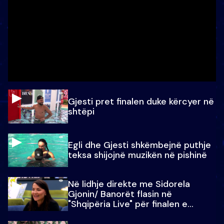
Gjesti pret finalen duke kërcyer në
shtëpi
Egli dhe Gjesti shkëmbejnë puthje
teksa shijojnë muzikën në pishinë
Në lidhje direkte me Sidorela
Gjonin/ Banorët flasin në
"Shqipëria Live" për finalen e
madhe