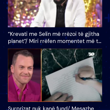
“Krevati me Selin më rrëzoi të gjitha
planet”/ Miri rrëfen momentet më të
bukura në shtëpinë e BB VIP: Do më
mungojë zilja e mëngjesit kur…
Surprizat nuk kanë fund/ Mesazhe