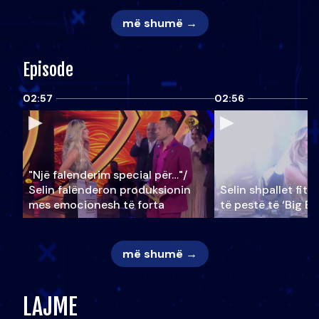
më shumë →
Episode
02:57
02:56
"Një falenderim special për…"/
Selin falënderon produksionin
Selin shpallet fitu
mes emocionesh të forta
të pestë të ‘Big Br
më shumë →
LAJME