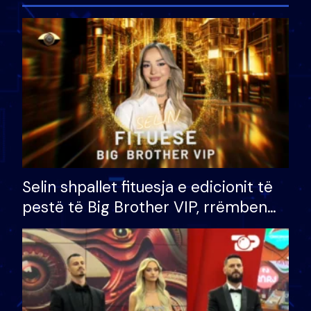
Selin shpallet fituesja e edicionit të
pestë të Big Brother VIP, rrëmben
çmimin e madh prej 100 mijë eurosh