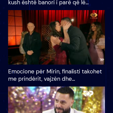
kush është banori i parë që lë
shtëpinë dhe humb mundësinë për
të fituar çmimin e madh
Emocione për Mirin, finalisti takohet
me prindërit, vajzën dhe
bashkëshorten: S’kemi ndonjë letër
divorci apo jo?