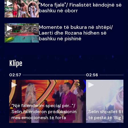
"Mora fjalë"/ Finalistët këndojnë së
bashku në oborr
Momente të bukura në shtëpi/
Laerti dhe Rozana hidhen së
bashku në pishinë
Klipe
02:57
02:56
"Një falenderim special për…"/
Selin falënderon produksionin
Selin shpallet fitu
mes emocionesh të forta
të pestë të ‘Big Br