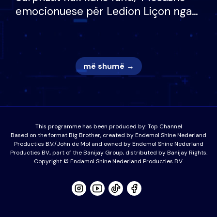
emocionuese për Ledion Liçon nga
nëna dhe fëmijët e tij, moderatori
nuk i mban dot lotët: Nuk meritoj…
më shumë →
This programme has been produced by:
Top Channel
Based on the format Big Brother, created by Endemol Shine Nederland
Producties B.V./John de Mol and owned by Endemol Shine Nederland
Producties BV., part of the Banijay Group, distributed by Banijay Rights.
Copyright © Endamol Shine Nederland Producties B.V.