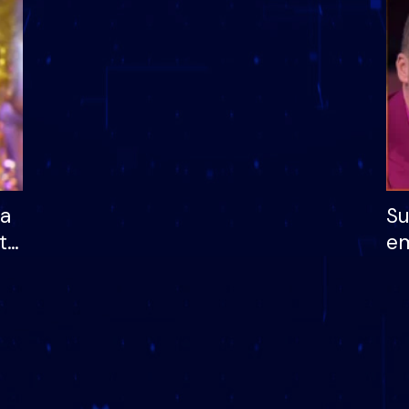
dhe humb mundësinë
të fituar çmimin e m
ha
Su
të
em
më
në
nu