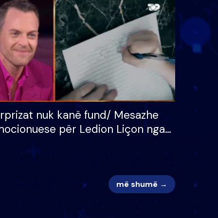
 për
S’kemi ndonjë letër divorci
adh
apo jo?
rprizat nuk kanë fund/ Mesazhe
ocionuese për Ledion Liçon nga
na dhe fëmijët e tij, moderatori
k i mban dot lotët: Nuk meritoj…
më shumë →