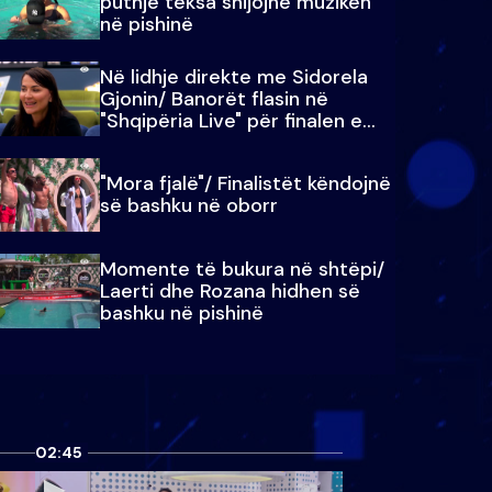
puthje teksa shijojnë muzikën
në pishinë
Në lidhje direkte me Sidorela
Gjonin/ Banorët flasin në
"Shqipëria Live" për finalen e
madhe
"Mora fjalë"/ Finalistët këndojnë
së bashku në oborr
Momente të bukura në shtëpi/
Laerti dhe Rozana hidhen së
bashku në pishinë
02:45