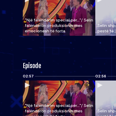
"Një falenderim special për…"/ Selin
falënderon produksionin mes
Selin shpa
emocionesh të forta
pestë të 
Episode
02:57
02:56
"Një falenderim special për…"/ Selin
falënderon produksionin mes
Selin shpa