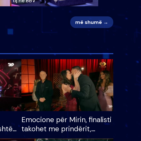
tij në BBV
më shumë →
Emocione për Mirin, finalisti
shtë
takohet me prindërit,
tëpinë
vajzën dhe bashkëshorten: