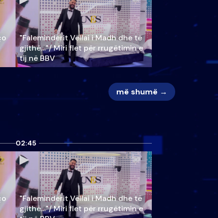
ço
"Faleminderit Vëllai i Madh dhe të
gjithë…"/ Miri flet për rrugëtimin e
tij në BBV
më shumë →
02:45
ço
"Faleminderit Vëllai i Madh dhe të
gjithë…"/ Miri flet për rrugëtimin e