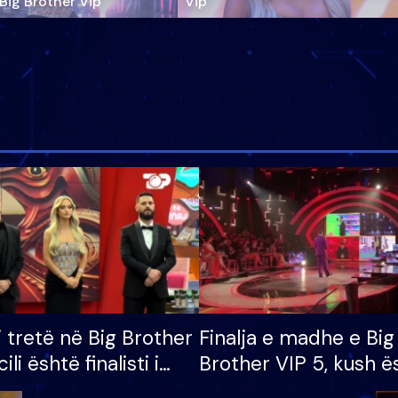
‘Big Brother Vip’
Vip"
i tretë në Big Brother
Finalja e madhe e Big
cili është finalisti i
Brother VIP 5, kush ë
 që lë shtëpinë
banori i parë që lë sh