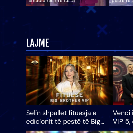
emocionesh të forta
pestë të 
LAJME
Selin shpallet fituesja e
Vendi 
edicionit të pestë të Big
VIP 5, 
Brother VIP, rrëmben
radhës