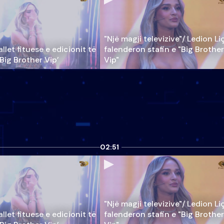
"Një magji televizive"/ Ledion Li
llet fituese e edicionit të
falenderon stafin e "Big Brother
‘Big Brother Vip’
Vip"
02:51
"Një magji televizive"/ Ledion Li
llet fituese e edicionit të
falenderon stafin e "Big Brother