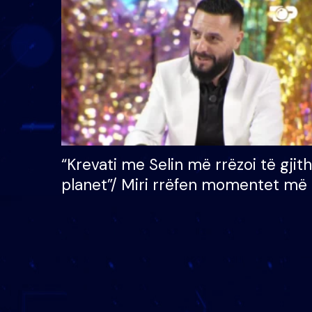
çmimin e madh prej 100
mijë eurosh
“Krevati me Selin më rrëzoi të gjit
planet”/ Miri rrëfen momentet më 
bukura në shtëpinë e BB VIP: Do 
mungojë zilja e mëngjesit kur…