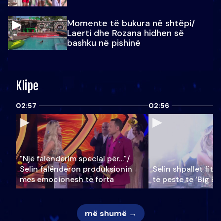
Momente të bukura në shtëpi/
Laerti dhe Rozana hidhen së
bashku në pishinë
Klipe
02:57
02:56
"Një falenderim special për…"/
Selin falënderon produksionin
Selin shpallet fitu
mes emocionesh të forta
të pestë të ‘Big Br
më shumë →