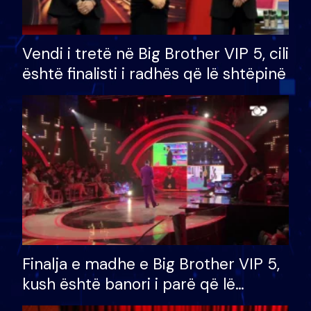
Vendi i tretë në Big Brother VIP 5, cili
është finalisti i radhës që lë shtëpinë
Finalja e madhe e Big Brother VIP 5,
kush është banori i parë që lë
shtëpinë dhe humb mundësinë për