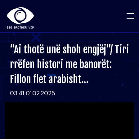
“Ai thotë unë shoh engjëj”/ Tiri
rrëfen histori me banorët:
Fillon flet arabisht…
03:41 01.02.2025