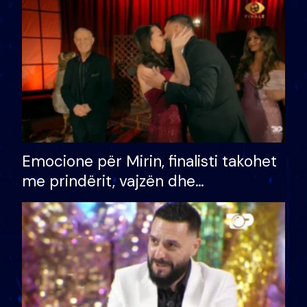
të fituar çmimin e madh
Emocione për Mirin, finalisti takohet
me prindërit, vajzën dhe
bashkëshorten: S’kemi ndonjë letër
divorci apo jo?