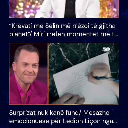
“Krevati me Selin më rrëzoi të gjitha
planet”/ Miri rrëfen momentet më të
bukura në shtëpinë e BB VIP: Do më
mungojë zilja e mëngjesit kur…
Surprizat nuk kanë fund/ Mesazhe
emocionuese për Ledion Liçon nga