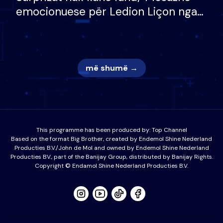
emocionuese për Ledion Liçon nga
nëna dhe fëmijët e tij, moderatori
nuk i mban dot lotët: Nuk meritoj…
më shumë →
This programme has been produced by:
Top Channel
Based on the format Big Brother, created by Endemol Shine Nederland
Producties B.V./John de Mol and owned by Endemol Shine Nederland
Producties BV., part of the Banijay Group, distributed by Banijay Rights.
Copyright © Endamol Shine Nederland Producties B.V.