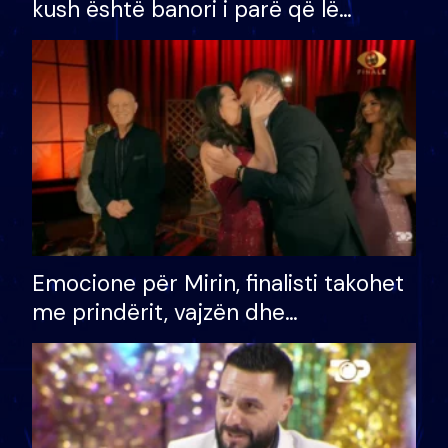
kush është banori i parë që lë
shtëpinë dhe humb mundësinë për
të fituar çmimin e madh
Emocione për Mirin, finalisti takohet
me prindërit, vajzën dhe
bashkëshorten: S’kemi ndonjë letër
divorci apo jo?