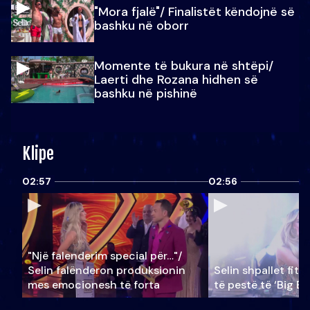
"Mora fjalë"/ Finalistët këndojnë së
bashku në oborr
Momente të bukura në shtëpi/
Laerti dhe Rozana hidhen së
bashku në pishinë
Klipe
02:57
02:56
"Një falenderim special për…"/
Selin falënderon produksionin
Selin shpallet fitu
mes emocionesh të forta
të pestë të ‘Big Br