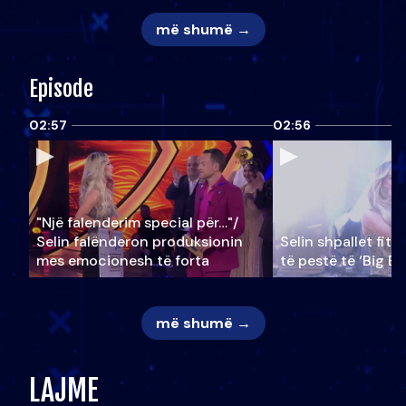
më shumë →
Episode
02:57
02:56
"Një falenderim special për…"/
Selin falënderon produksionin
Selin shpallet fitu
mes emocionesh të forta
të pestë të ‘Big Br
më shumë →
LAJME