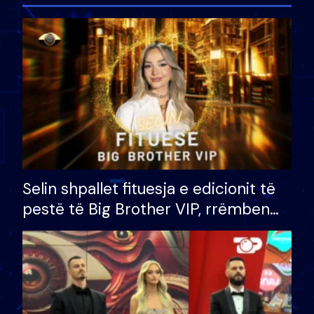
Selin shpallet fituesja e edicionit të
pestë të Big Brother VIP, rrëmben
çmimin e madh prej 100 mijë eurosh