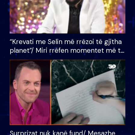
“Krevati me Selin më rrëzoi të gjitha
planet”/ Miri rrëfen momentet më të
bukura në shtëpinë e BB VIP: Do më
mungojë zilja e mëngjesit kur…
Surprizat nuk kanë fund/ Mesazhe