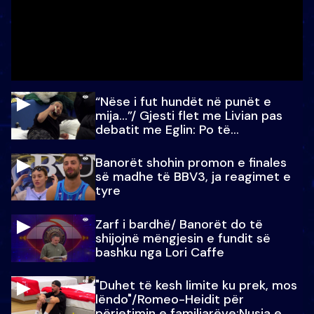
“Nëse i fut hundët në punët e
mija…”/ Gjesti flet me Livian pas
debatit me Eglin: Po të
paralajmëroj
Banorët shohin promon e finales
së madhe të BBV3, ja reagimet e
tyre
Zarf i bardhë/ Banorët do të
shijojnë mëngjesin e fundit së
bashku nga Lori Caffe
"Duhet të kesh limite ku prek, mos
lëndo"/Romeo-Heidit për
përjetimin e familjarëve:Nusja e