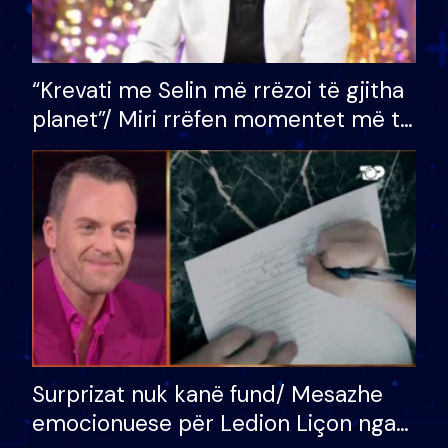
“Krevati me Selin më rrëzoi të gjitha
planet”/ Miri rrëfen momentet më të
bukura në shtëpinë e BB VIP: Do më
mungojë zilja e mëngjesit kur…
Surprizat nuk kanë fund/ Mesazhe
emocionuese për Ledion Liçon nga