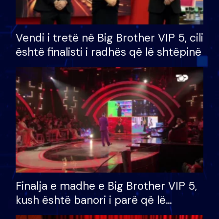
Vendi i tretë në Big Brother VIP 5, cili
është finalisti i radhës që lë shtëpinë
Finalja e madhe e Big Brother VIP 5,
kush është banori i parë që lë
shtëpinë dhe humb mundësinë për