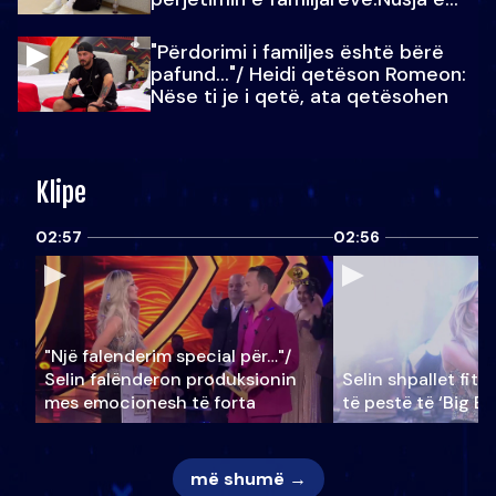
Julit…
"Përdorimi i familjes është bërë
pafund…"/ Heidi qetëson Romeon:
Nëse ti je i qetë, ata qetësohen
Klipe
02:57
02:56
"Një falenderim special për…"/
Selin falënderon produksionin
Selin shpallet fitu
mes emocionesh të forta
të pestë të ‘Big Br
më shumë →