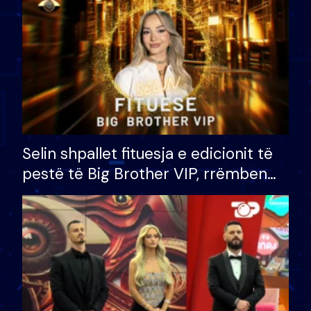
Selin shpallet fituesja e edicionit të
pestë të Big Brother VIP, rrëmben
çmimin e madh prej 100 mijë eurosh