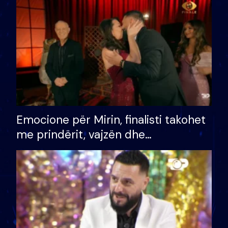
të fituar çmimin e madh
Emocione për Mirin, finalisti takohet
me prindërit, vajzën dhe
bashkëshorten: S’kemi ndonjë letër
divorci apo jo?