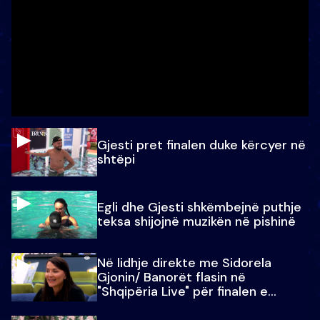
Gjesti pret finalen duke kërcyer në
shtëpi
Egli dhe Gjesti shkëmbejnë puthje
teksa shijojnë muzikën në pishinë
Në lidhje direkte me Sidorela
Gjonin/ Banorët flasin në
"Shqipëria Live" për finalen e
madhe