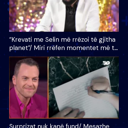
“Krevati me Selin më rrëzoi të gjitha
planet”/ Miri rrëfen momentet më të
bukura në shtëpinë e BB VIP: Do më
mungojë zilja e mëngjesit kur…
Surprizat nuk kanë fund/ Mesazhe