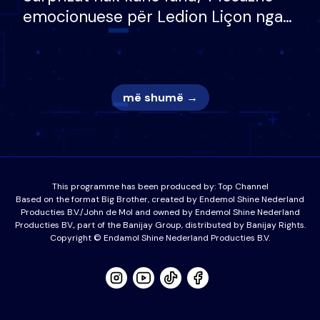
emocionuese për Ledion Liçon nga
nëna dhe fëmijët e tij, moderatori
nuk i mban dot lotët: Nuk meritoj…
më shumë →
This programme has been produced by:
Top Channel
Based on the format Big Brother, created by Endemol Shine Nederland
Producties B.V./John de Mol and owned by Endemol Shine Nederland
Producties BV., part of the Banijay Group, distributed by Banijay Rights.
Copyright © Endamol Shine Nederland Producties B.V.