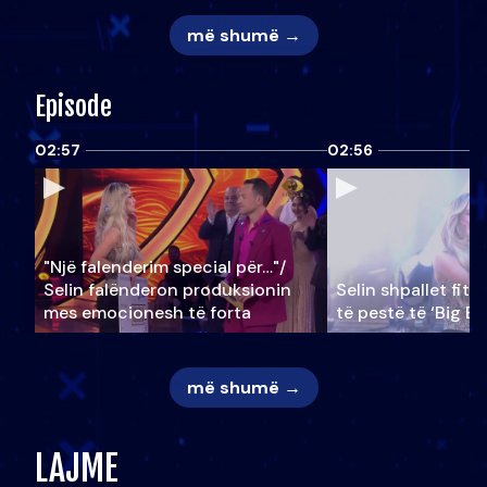
më shumë →
Episode
02:57
02:56
"Një falenderim special për…"/
Selin falënderon produksionin
Selin shpallet fitu
mes emocionesh të forta
të pestë të ‘Big Br
më shumë →
LAJME