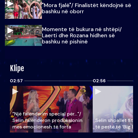
"Mora fjalë"/ Finalistët këndojnë së
bashku në oborr
Momente të bukura në shtëpi/
Laerti dhe Rozana hidhen së
bashku në pishinë
Klipe
02:57
02:56
"Një falenderim special për…"/
Selin falënderon produksionin
Selin shpallet fitu
mes emocionesh të forta
të pestë të ‘Big Br