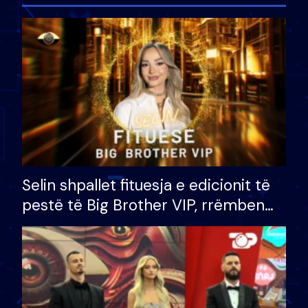
Selin shpallet fituesja e edicionit të
pestë të Big Brother VIP, rrëmben
çmimin e madh prej 100 mijë eurosh