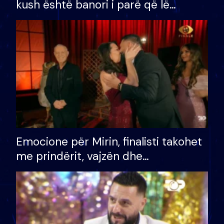
kush është banori i parë që lë
shtëpinë dhe humb mundësinë për
të fituar çmimin e madh
Emocione për Mirin, finalisti takohet
me prindërit, vajzën dhe
bashkëshorten: S’kemi ndonjë letër
divorci apo jo?