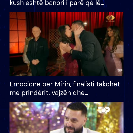
kush është banori i parë që lë
shtëpinë dhe humb mundësinë për
të fituar çmimin e madh
Emocione për Mirin, finalisti takohet
me prindërit, vajzën dhe
bashkëshorten: S’kemi ndonjë letër
divorci apo jo?