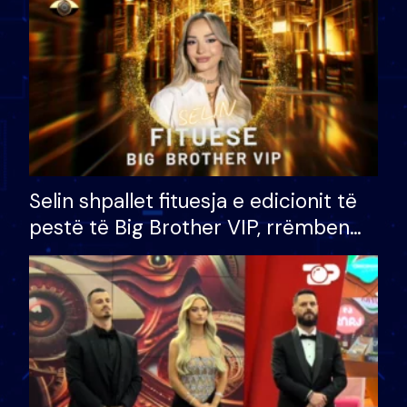
Selin shpallet fituesja e edicionit të
pestë të Big Brother VIP, rrëmben
çmimin e madh prej 100 mijë eurosh