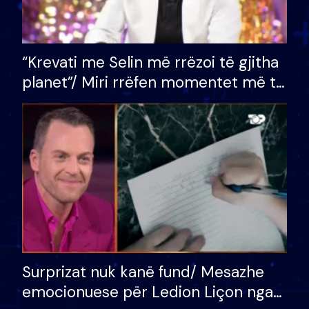
“Krevati me Selin më rrëzoi të gjitha
planet”/ Miri rrëfen momentet më të
bukura në shtëpinë e BB VIP: Do më
mungojë zilja e mëngjesit kur…
Surprizat nuk kanë fund/ Mesazhe
emocionuese për Ledion Liçon nga