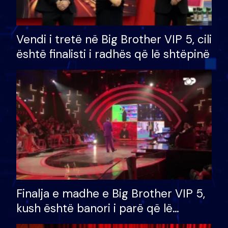
Vendi i tretë në Big Brother VIP 5, cili
është finalisti i radhës që lë shtëpinë
Finalja e madhe e Big Brother VIP 5,
kush është banori i parë që lë
shtëpinë dhe humb mundësinë për