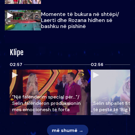
Momente të bukura në shtëpi/
Laerti dhe Rozana hidhen së
bashku në pishinë
Klipe
02:57
02:56
"Një falenderim special për…"/
Selin falënderon produksionin
Selin shpallet fitu
mes emocionesh të forta
të pestë të ‘Big Br
më shumë →