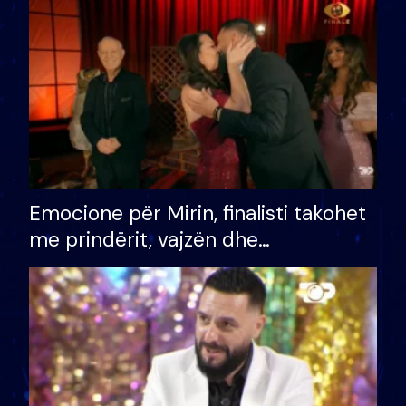
të fituar çmimin e madh
Emocione për Mirin, finalisti takohet
me prindërit, vajzën dhe
bashkëshorten: S’kemi ndonjë letër
divorci apo jo?