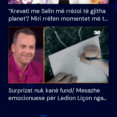
“Krevati me Selin më rrëzoi të gjitha
planet”/ Miri rrëfen momentet më të
bukura në shtëpinë e BB VIP: Do më
mungojë zilja e mëngjesit kur…
Surprizat nuk kanë fund/ Mesazhe
emocionuese për Ledion Liçon nga
nëna dhe fëmijët e tij, moderatori
nuk i mban dot lotët: Nuk meritoj…