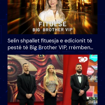
Selin shpallet fituesja e edicionit të
pestë të Big Brother VIP, rrëmben
çmimin e madh prej 100 mijë eurosh