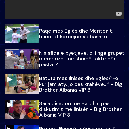
Paqe mes Eglës dhe Meritonit,
banorët kërcejnë së bashku
Nis sfida e pyetjeve, cili nga grupet
memorizoi më shumë fakte për
pastat?
Batuta mes Ilnisës dhe Eglës/“Fol
kur jam aty, jo pas krahëve…” - Big
Brother Albania VIP 3
Sara bisedon me Bardhin pas
diskutimit me Ilnisën - Big Brother
Albania VIP 3
Promo l Banorët sërish përballë