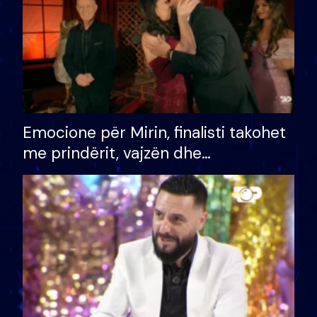
Emocione për Mirin, finalisti takohet
me prindërit, vajzën dhe
bashkëshorten: S’kemi ndonjë letër
divorci apo jo?