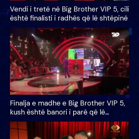
Vendi i tretë në Big Brother VIP 5, cili
është finalisti i radhës që lë shtëpinë
Finalja e madhe e Big Brother VIP 5,
kush është banori i parë që lë
shtëpinë dhe humb mundësinë për
të fituar çmimin e madh