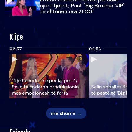
njëri-tjetrit, Post "Big Brother VIP"
të shtunën ora 21:00!
Klipe
02:57
02:56
"Një falenderim special për…"/
Selin falënderon produksionin
Selin shpallet fitu
mes emocionesh të forta
të pestë të ‘Big Br
më shumë →