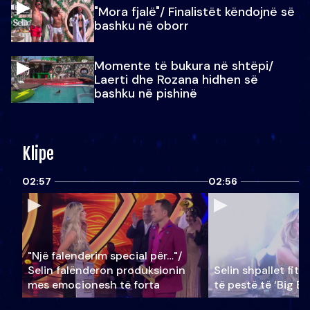
"Mora fjalë"/ Finalistët këndojnë së
bashku në oborr
Momente të bukura në shtëpi/
Laerti dhe Rozana hidhen së
bashku në pishinë
Klipe
02:57
02:56
"Një falenderim special për…"/
Selin falënderon produksionin
Selin shpallet fitu
mes emocionesh të forta
të pestë të ‘Big Br