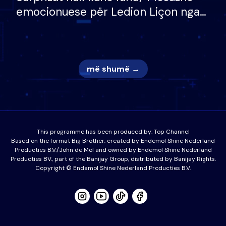
emocionuese për Ledion Liçon nga
nëna dhe fëmijët e tij, moderatori
nuk i mban dot lotët: Nuk meritoj…
më shumë →
This programme has been produced by:
Top Channel
Based on the format Big Brother, created by Endemol Shine Nederland
Producties B.V./John de Mol and owned by Endemol Shine Nederland
Producties BV., part of the Banijay Group, distributed by Banijay Rights.
Copyright © Endamol Shine Nederland Producties B.V.