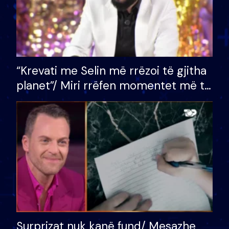
“Krevati me Selin më rrëzoi të gjitha
planet”/ Miri rrëfen momentet më të
bukura në shtëpinë e BB VIP: Do më
mungojë zilja e mëngjesit kur…
Surprizat nuk kanë fund/ Mesazhe