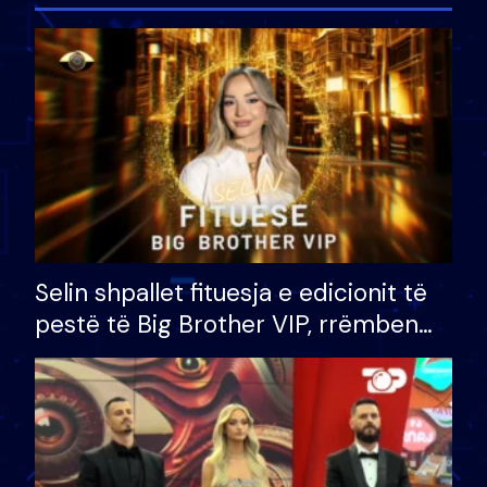
Selin shpallet fituesja e edicionit të
pestë të Big Brother VIP, rrëmben
çmimin e madh prej 100 mijë eurosh