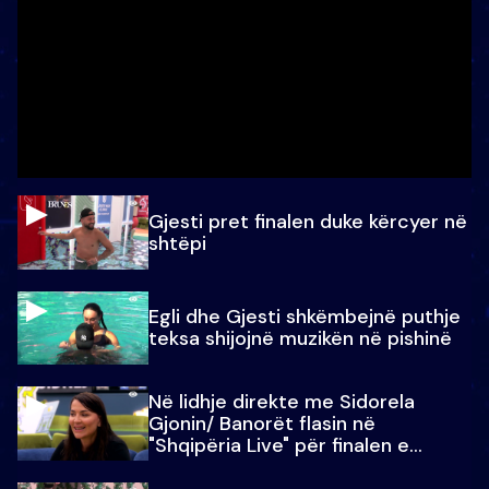
Gjesti pret finalen duke kërcyer në
shtëpi
Egli dhe Gjesti shkëmbejnë puthje
teksa shijojnë muzikën në pishinë
Në lidhje direkte me Sidorela
Gjonin/ Banorët flasin në
"Shqipëria Live" për finalen e
madhe