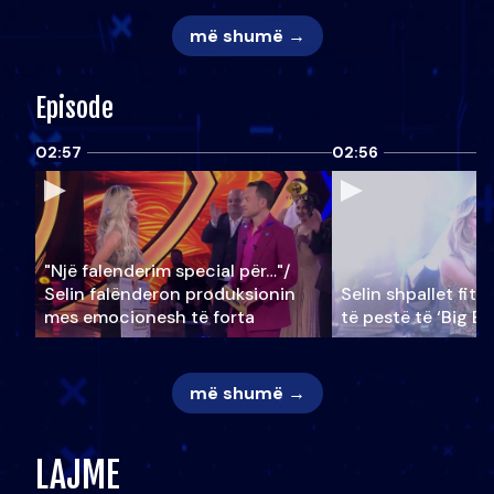
më shumë →
Episode
02:57
02:56
"Një falenderim special për…"/
Selin falënderon produksionin
Selin shpallet fitu
mes emocionesh të forta
të pestë të ‘Big Br
më shumë →
LAJME