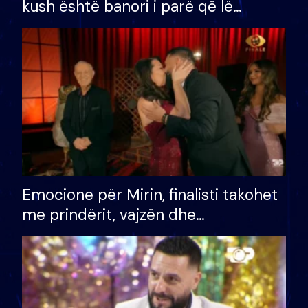
kush është banori i parë që lë
shtëpinë dhe humb mundësinë për
të fituar çmimin e madh
Emocione për Mirin, finalisti takohet
me prindërit, vajzën dhe
bashkëshorten: S’kemi ndonjë letër
divorci apo jo?