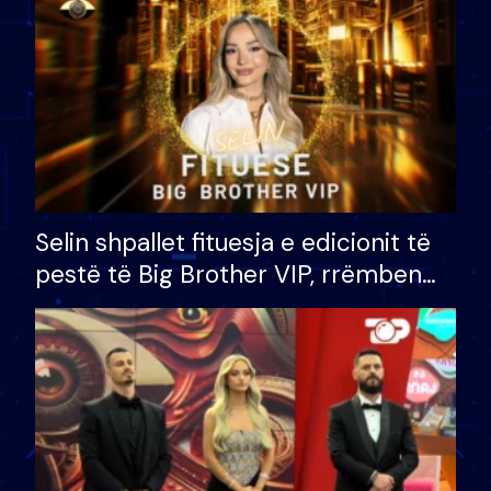
Selin shpallet fituesja e edicionit të
pestë të Big Brother VIP, rrëmben
çmimin e madh prej 100 mijë eurosh