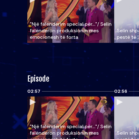
"Një falenderim special për…"/ Selin
falënderon produksionin mes
Selin shpa
emocionesh të forta
pestë të 
Episode
02:57
02:56
"Një falenderim special për…"/ Selin
falënderon produksionin mes
Selin shpa