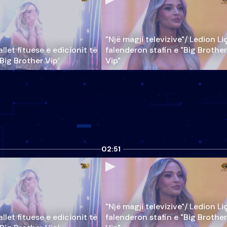
"Një magji televizive"/ Ledion Li
llet fituese e edicionit të
falenderon stafin e "Big Brother
‘Big Brother Vip’
Vip"
02:51
"Një magji televizive"/ Ledion Li
llet fituese e edicionit të
falenderon stafin e "Big Brother