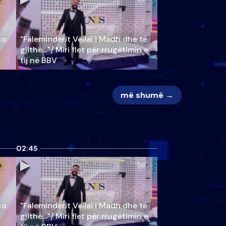
ço
"Faleminderit Vëllai i Madh dhe të
gjithë…"/ Miri flet për rrugëtimin e
tij në BBV
më shumë →
02:45
ço
"Faleminderit Vëllai i Madh dhe të
gjithë…"/ Miri flet për rrugëtimin e