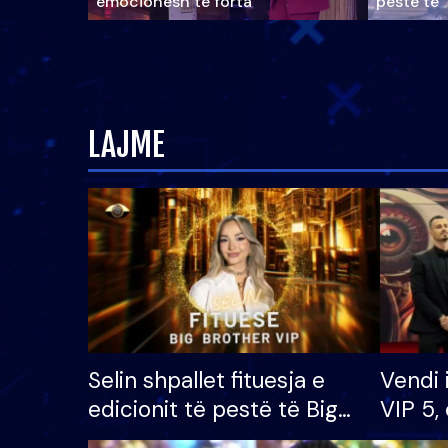
emocionesh të forta
pestë të 
LAJME
Selin shpallet fituesja e
Vendi 
edicionit të pestë të Big
VIP 5, 
Brother VIP, rrëmben
radhës