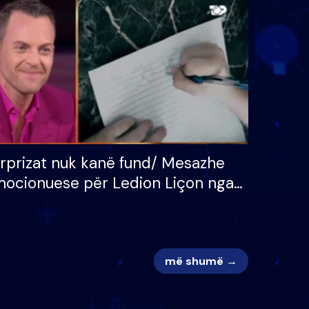
 për
S’kemi ndonjë letër divorci
adh
apo jo?
rprizat nuk kanë fund/ Mesazhe
ocionuese për Ledion Liçon nga
na dhe fëmijët e tij, moderatori
k i mban dot lotët: Nuk meritoj…
më shumë →