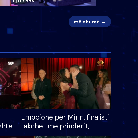
tij në BBV
më shumë →
Emocione për Mirin, finalisti
shtë
takohet me prindërit,
tëpinë
vajzën dhe bashkëshorten: