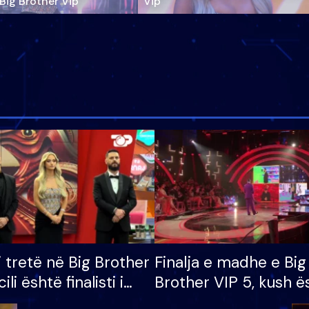
‘Big Brother Vip’
Vip"
i tretë në Big Brother
Finalja e madhe e Big
cili është finalisti i
Brother VIP 5, kush ë
 që lë shtëpinë
banori i parë që lë sh