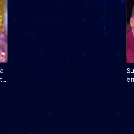
dhe humb mundësinë
të fituar çmimin e m
ha
Su
të
em
më
në
nu