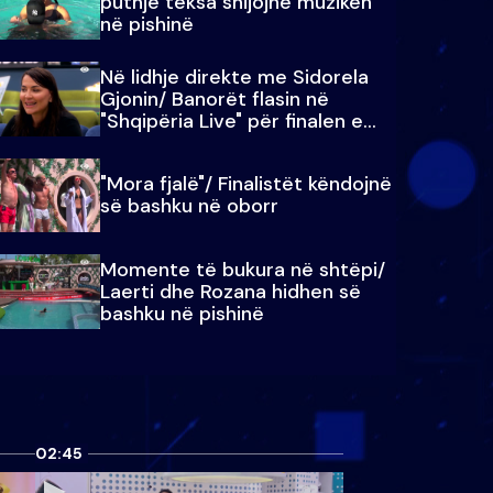
puthje teksa shijojnë muzikën
në pishinë
Në lidhje direkte me Sidorela
Gjonin/ Banorët flasin në
"Shqipëria Live" për finalen e
madhe
"Mora fjalë"/ Finalistët këndojnë
së bashku në oborr
Momente të bukura në shtëpi/
Laerti dhe Rozana hidhen së
bashku në pishinë
02:45