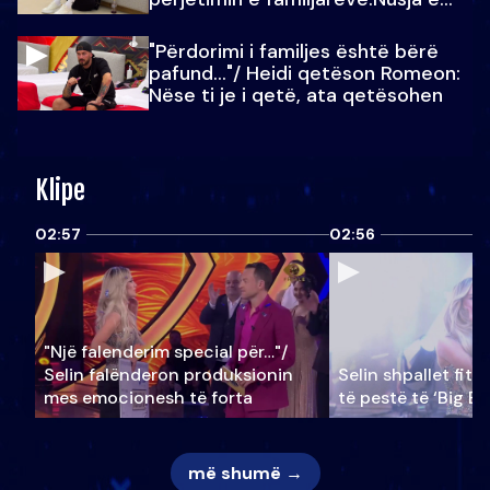
Julit…
"Përdorimi i familjes është bërë
pafund…"/ Heidi qetëson Romeon:
Nëse ti je i qetë, ata qetësohen
Klipe
02:57
02:56
"Një falenderim special për…"/
Selin falënderon produksionin
Selin shpallet fitu
mes emocionesh të forta
të pestë të ‘Big Br
më shumë →