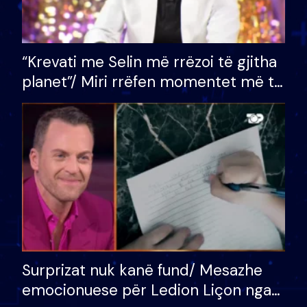
“Krevati me Selin më rrëzoi të gjitha
planet”/ Miri rrëfen momentet më të
bukura në shtëpinë e BB VIP: Do më
mungojë zilja e mëngjesit kur…
Surprizat nuk kanë fund/ Mesazhe
emocionuese për Ledion Liçon nga