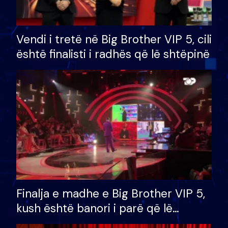
Vendi i tretë në Big Brother VIP 5, cili
është finalisti i radhës që lë shtëpinë
Finalja e madhe e Big Brother VIP 5,
kush është banori i parë që lë
shtëpinë dhe humb mundësinë për