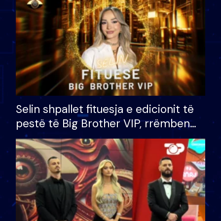
Selin shpallet fituesja e edicionit të
pestë të Big Brother VIP, rrëmben
çmimin e madh prej 100 mijë eurosh