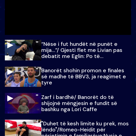
“Nëse i fut hundët në punët e
mija…”/ Gjesti flet me Livian pas
debatit me Eglin: Po të
paralajmëroj
Banorët shohin promon e finales
së madhe të BBV3, ja reagimet e
tyre
Zarf i bardhë/ Banorët do të
shijojnë mëngjesin e fundit së
bashku nga Lori Caffe
"Duhet të kesh limite ku prek, mos
lëndo"/Romeo-Heidit për
përjetimin e familjarëve:Nusja e