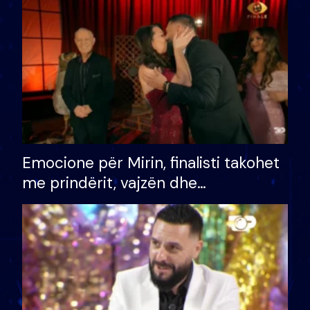
të fituar çmimin e madh
Emocione për Mirin, finalisti takohet
me prindërit, vajzën dhe
bashkëshorten: S’kemi ndonjë letër
divorci apo jo?