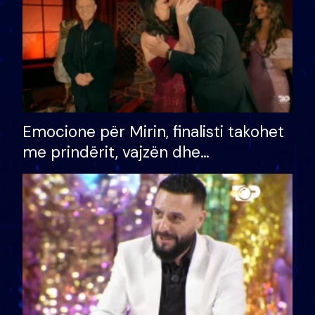
Emocione për Mirin, finalisti takohet
me prindërit, vajzën dhe
bashkëshorten: S’kemi ndonjë letër
divorci apo jo?