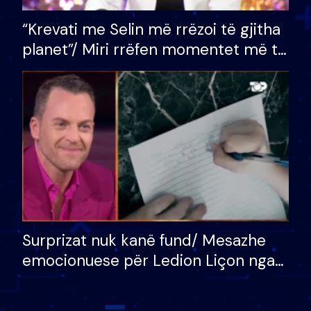
“Krevati me Selin më rrëzoi të gjitha
planet”/ Miri rrëfen momentet më të
bukura në shtëpinë e BB VIP: Do më
mungojë zilja e mëngjesit kur…
Surprizat nuk kanë fund/ Mesazhe
emocionuese për Ledion Liçon nga
nëna dhe fëmijët e tij, moderatori
nuk i mban dot lotët: Nuk meritoj…