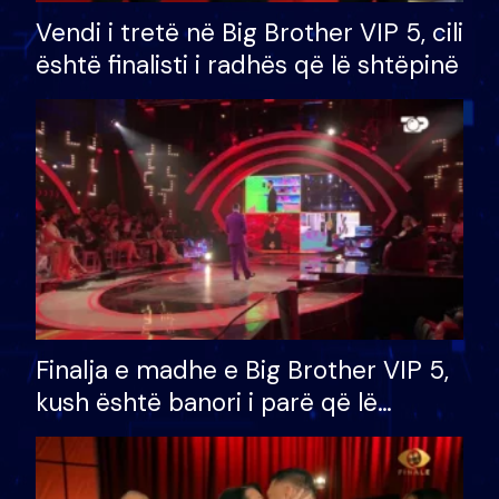
Vendi i tretë në Big Brother VIP 5, cili
është finalisti i radhës që lë shtëpinë
Finalja e madhe e Big Brother VIP 5,
kush është banori i parë që lë
shtëpinë dhe humb mundësinë për
të fituar çmimin e madh