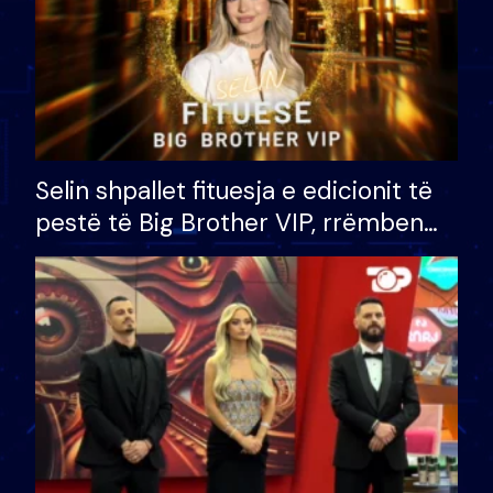
Selin shpallet fituesja e edicionit të
pestë të Big Brother VIP, rrëmben
çmimin e madh prej 100 mijë eurosh