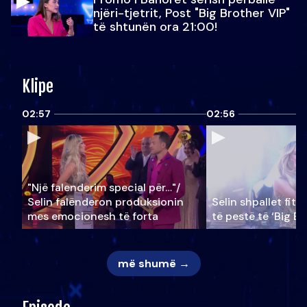
njëri-tjetrit, Post "Big Brother VIP"
të shtunën ora 21:00!
Klipe
02:57
02:56
"Një falenderim special për…"/
Selin falënderon produksionin
Selin shpallet fitu
mes emocionesh të forta
të pestë të ‘Big Br
më shumë →