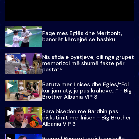
Paqe mes Eglës dhe Meritonit,
banorët kërcejnë së bashku
Nis sfida e pyetjeve, cili nga grupet
memorizoi më shumë fakte për
pastat?
Batuta mes Ilnisës dhe Eglës/“Fol
kur jam aty, jo pas krahëve…” - Big
Brother Albania VIP 3
Sara bisedon me Bardhin pas
diskutimit me Ilnisën - Big Brother
Albania VIP 3
Promo l Banorët sërish përballë