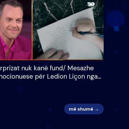
 për
S’kemi ndonjë letër divorci
adh
apo jo?
rprizat nuk kanë fund/ Mesazhe
ocionuese për Ledion Liçon nga
na dhe fëmijët e tij, moderatori
k i mban dot lotët: Nuk meritoj…
më shumë →