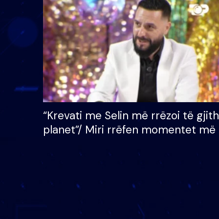
çmimin e madh prej 100
mijë eurosh
“Krevati me Selin më rrëzoi të gjit
planet”/ Miri rrëfen momentet më 
bukura në shtëpinë e BB VIP: Do 
mungojë zilja e mëngjesit kur…