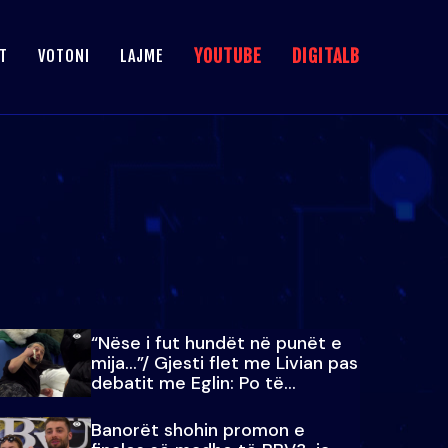
YOUTUBE
DIGITALB
T
VOTONI
LAJME
“Nëse i fut hundët në punët e
mija…”/ Gjesti flet me Livian pas
debatit me Eglin: Po të
paralajmëroj
Banorët shohin promon e