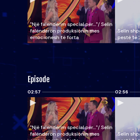
"Një falenderim special për…"/ Selin
falënderon produksionin mes
Selin shpa
emocionesh të forta
pestë të 
Episode
02:57
02:56
"Një falenderim special për…"/ Selin
falënderon produksionin mes
Selin shpa