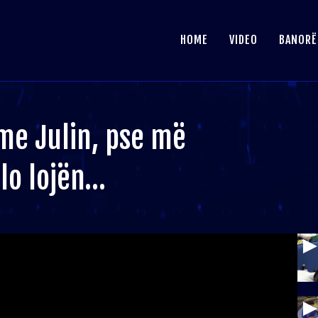
HOME
VIDEO
BANORË
me Julin, pse më
llo lojën…