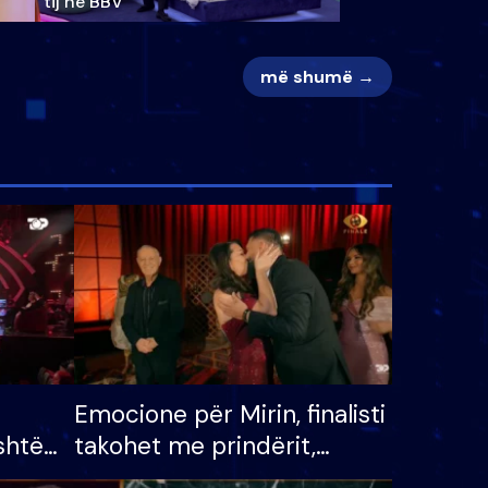
tij në BBV
më shumë →
Emocione për Mirin, finalisti
shtë
takohet me prindërit,
tëpinë
vajzën dhe bashkëshorten: