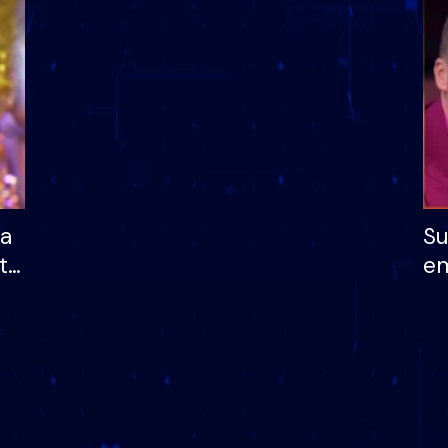
dhe humb mundësinë
të fituar çmimin e m
ha
Su
të
em
më
në
nu