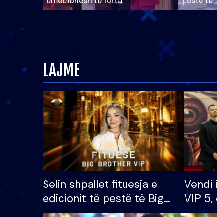
emocionesh të forta
pestë të 
LAJME
Selin shpallet fituesja e
Vendi 
edicionit të pestë të Big
VIP 5, 
Brother VIP, rrëmben
radhës