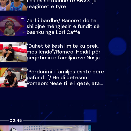
finales së madhe të BBV3, ja
reagimet e tyre
Zarf i bardhë/ Banorët do të
shijojnë mëngjesin e fundit së
bashku nga Lori Caffe
"Duhet të kesh limite ku prek,
mos lëndo"/Romeo-Heidit për
përjetimin e familjarëve:Nusja e
Julit…
"Përdorimi i familjes është bërë
pafund…"/ Heidi qetëson
Romeon: Nëse ti je i qetë, ata
qetësohen
02:45