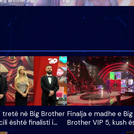
‘Big Brother Vip’
Vip"
i tretë në Big Brother
Finalja e madhe e Big
cili është finalisti i
Brother VIP 5, kush ë
 që lë shtëpinë
banori i parë që lë sh