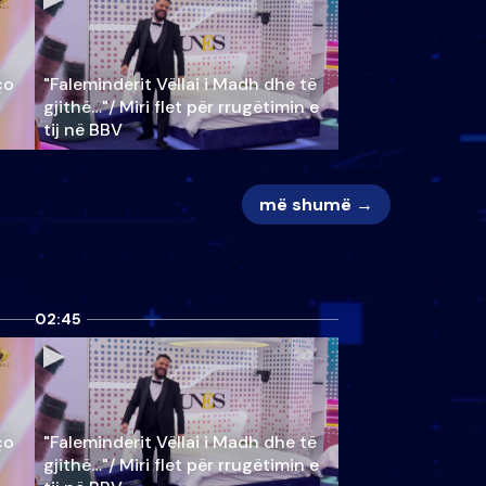
ço
"Faleminderit Vëllai i Madh dhe të
gjithë…"/ Miri flet për rrugëtimin e
tij në BBV
më shumë →
02:45
ço
"Faleminderit Vëllai i Madh dhe të
gjithë…"/ Miri flet për rrugëtimin e