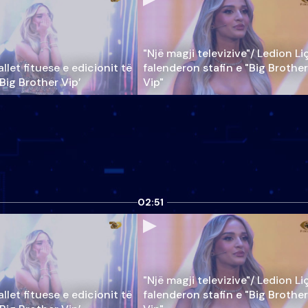
"Një magji televizive"/ Ledion Li
llet fituese e edicionit të
falenderon stafin e "Big Brother
‘Big Brother Vip’
Vip"
02:51
"Një magji televizive"/ Ledion Li
llet fituese e edicionit të
falenderon stafin e "Big Brother