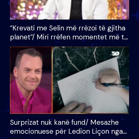
“Krevati me Selin më rrëzoi të gjitha
planet”/ Miri rrëfen momentet më të
bukura në shtëpinë e BB VIP: Do më
mungojë zilja e mëngjesit kur…
Surprizat nuk kanë fund/ Mesazhe
emocionuese për Ledion Liçon nga