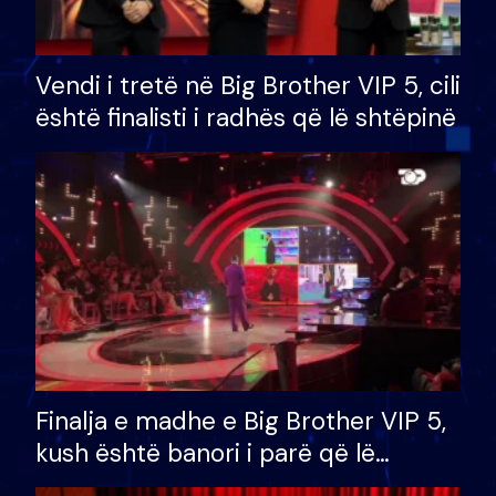
Vendi i tretë në Big Brother VIP 5, cili
është finalisti i radhës që lë shtëpinë
Finalja e madhe e Big Brother VIP 5,
kush është banori i parë që lë
shtëpinë dhe humb mundësinë për