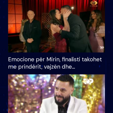
të fituar çmimin e madh
Emocione për Mirin, finalisti takohet
me prindërit, vajzën dhe
bashkëshorten: S’kemi ndonjë letër
divorci apo jo?