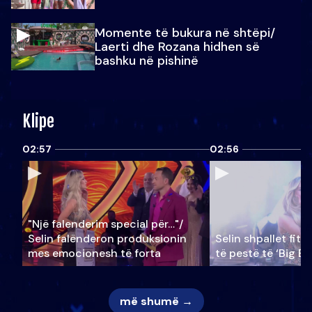
Momente të bukura në shtëpi/
Laerti dhe Rozana hidhen së
bashku në pishinë
Klipe
02:57
02:56
"Një falenderim special për…"/
Selin falënderon produksionin
Selin shpallet fitu
mes emocionesh të forta
të pestë të ‘Big Br
më shumë →