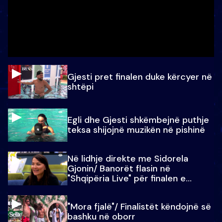
Gjesti pret finalen duke kërcyer në
shtëpi
Egli dhe Gjesti shkëmbejnë puthje
teksa shijojnë muzikën në pishinë
Në lidhje direkte me Sidorela
Gjonin/ Banorët flasin në
"Shqipëria Live" për finalen e
madhe
"Mora fjalë"/ Finalistët këndojnë së
bashku në oborr