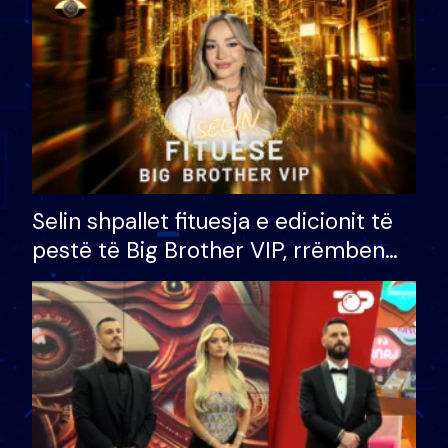
Selin shpallet fituesja e edicionit të
pestë të Big Brother VIP, rrëmben
çmimin e madh prej 100 mijë eurosh