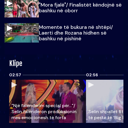
"Mora fjalë"/ Finalistët këndojnë së
bashku në oborr
Momente të bukura në shtëpi/
Laerti dhe Rozana hidhen së
bashku në pishinë
Klipe
02:57
02:56
"Një falenderim special për…"/
Selin falënderon produksionin
Selin shpallet fitu
mes emocionesh të forta
të pestë të ‘Big Br