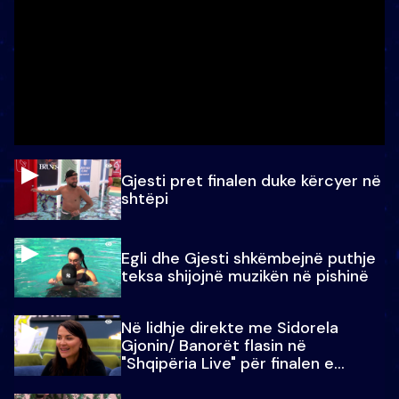
Gjesti pret finalen duke kërcyer në
shtëpi
Egli dhe Gjesti shkëmbejnë puthje
teksa shijojnë muzikën në pishinë
Në lidhje direkte me Sidorela
Gjonin/ Banorët flasin në
"Shqipëria Live" për finalen e
madhe