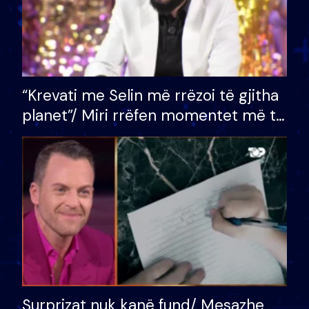
“Krevati me Selin më rrëzoi të gjitha
planet”/ Miri rrëfen momentet më të
bukura në shtëpinë e BB VIP: Do më
mungojë zilja e mëngjesit kur…
Surprizat nuk kanë fund/ Mesazhe