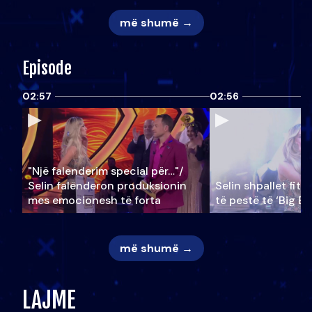
më shumë →
Episode
02:57
02:56
"Një falenderim special për…"/
Selin falënderon produksionin
Selin shpallet fitu
mes emocionesh të forta
të pestë të ‘Big Br
më shumë →
LAJME