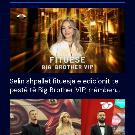
Selin shpallet fituesja e edicionit të
pestë të Big Brother VIP, rrëmben
çmimin e madh prej 100 mijë eurosh