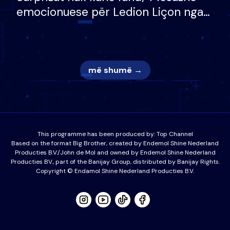
emocionuese për Ledion Liçon nga
nëna dhe fëmijët e tij, moderatori
nuk i mban dot lotët: Nuk meritoj…
më shumë →
This programme has been produced by:
Top Channel
Based on the format Big Brother, created by Endemol Shine Nederland
Producties B.V./John de Mol and owned by Endemol Shine Nederland
Producties BV., part of the Banijay Group, distributed by Banijay Rights.
Copyright © Endamol Shine Nederland Producties B.V.