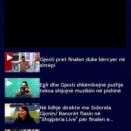
Gjesti pret finalen duke kërcyer në
shtëpi
Egli dhe Gjesti shkëmbejnë puthje
teksa shijojnë muzikën në pishinë
Në lidhje direkte me Sidorela
Gjonin/ Banorët flasin në
"Shqipëria Live" për finalen e
madhe