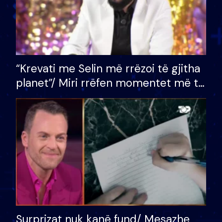
“Krevati me Selin më rrëzoi të gjitha
planet”/ Miri rrëfen momentet më të
bukura në shtëpinë e BB VIP: Do më
mungojë zilja e mëngjesit kur…
Surprizat nuk kanë fund/ Mesazhe