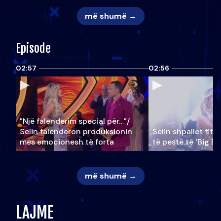
më shumë →
Episode
02:57
02:56
"Një falenderim special për…"/
Selin falënderon produksionin
Selin shpallet fitu
mes emocionesh të forta
të pestë të ‘Big Br
më shumë →
LAJME