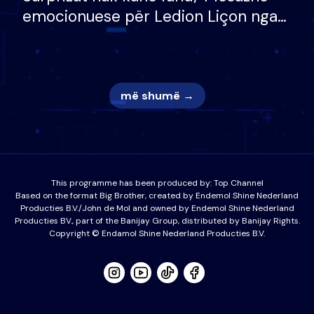
emocionuese për Ledion Liçon nga
nëna dhe fëmijët e tij, moderatori
nuk i mban dot lotët: Nuk meritoj…
më shumë →
This programme has been produced by:
Top Channel
Based on the format Big Brother, created by Endemol Shine Nederland
Producties B.V./John de Mol and owned by Endemol Shine Nederland
Producties BV., part of the Banijay Group, distributed by Banijay Rights.
Copyright © Endamol Shine Nederland Producties B.V.