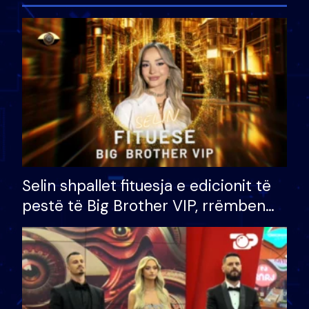
Selin shpallet fituesja e edicionit të
pestë të Big Brother VIP, rrëmben
çmimin e madh prej 100 mijë eurosh