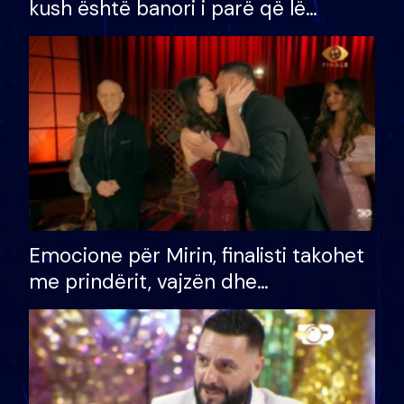
kush është banori i parë që lë
shtëpinë dhe humb mundësinë për
të fituar çmimin e madh
Emocione për Mirin, finalisti takohet
me prindërit, vajzën dhe
bashkëshorten: S’kemi ndonjë letër
divorci apo jo?