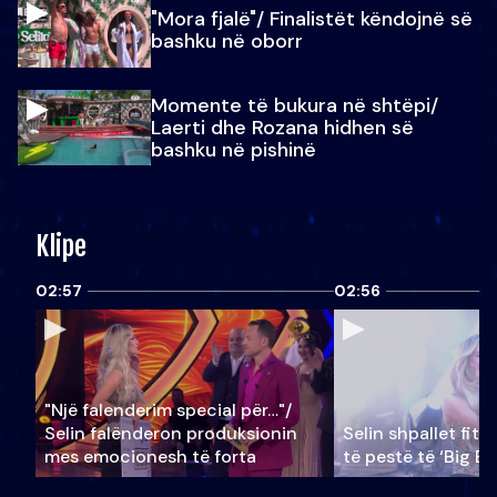
"Mora fjalë"/ Finalistët këndojnë së
bashku në oborr
Momente të bukura në shtëpi/
Laerti dhe Rozana hidhen së
bashku në pishinë
Klipe
02:57
02:56
"Një falenderim special për…"/
Selin falënderon produksionin
Selin shpallet fitu
mes emocionesh të forta
të pestë të ‘Big Br