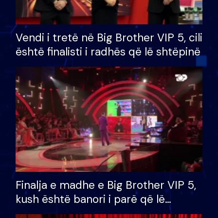
Vendi i tretë në Big Brother VIP 5, cili
është finalisti i radhës që lë shtëpinë
Finalja e madhe e Big Brother VIP 5,
kush është banori i parë që lë
shtëpinë dhe humb mundësinë për