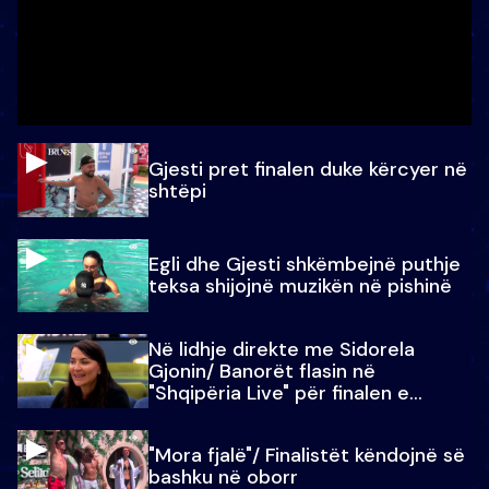
Gjesti pret finalen duke kërcyer në
shtëpi
Egli dhe Gjesti shkëmbejnë puthje
teksa shijojnë muzikën në pishinë
Në lidhje direkte me Sidorela
Gjonin/ Banorët flasin në
"Shqipëria Live" për finalen e
madhe
"Mora fjalë"/ Finalistët këndojnë së
bashku në oborr