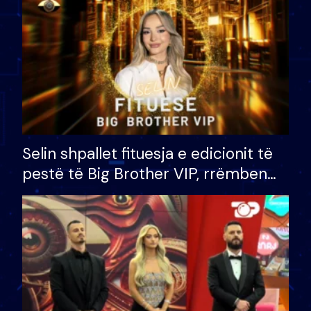
Selin shpallet fituesja e edicionit të
pestë të Big Brother VIP, rrëmben
çmimin e madh prej 100 mijë eurosh