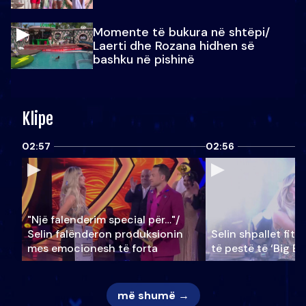
Momente të bukura në shtëpi/
Laerti dhe Rozana hidhen së
bashku në pishinë
Klipe
02:57
02:56
"Një falenderim special për…"/
Selin falënderon produksionin
Selin shpallet fitu
mes emocionesh të forta
të pestë të ‘Big Br
më shumë →