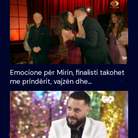
të fituar çmimin e madh
Emocione për Mirin, finalisti takohet
me prindërit, vajzën dhe
bashkëshorten: S’kemi ndonjë letër
divorci apo jo?