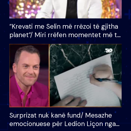
“Krevati me Selin më rrëzoi të gjitha
planet”/ Miri rrëfen momentet më të
bukura në shtëpinë e BB VIP: Do më
mungojë zilja e mëngjesit kur…
Surprizat nuk kanë fund/ Mesazhe
emocionuese për Ledion Liçon nga