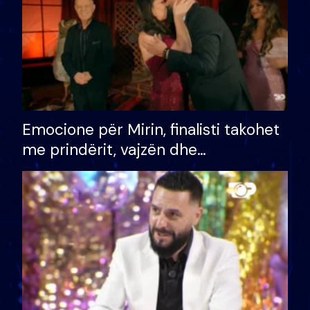
Emocione për Mirin, finalisti takohet
me prindërit, vajzën dhe
bashkëshorten: S’kemi ndonjë letër
divorci apo jo?