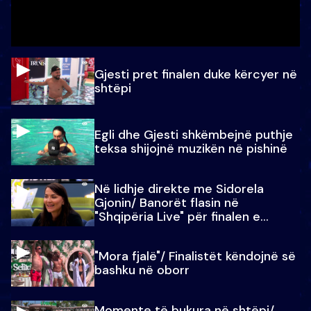
Gjesti pret finalen duke kërcyer në
shtëpi
Egli dhe Gjesti shkëmbejnë puthje
teksa shijojnë muzikën në pishinë
Në lidhje direkte me Sidorela
Gjonin/ Banorët flasin në
"Shqipëria Live" për finalen e
madhe
"Mora fjalë"/ Finalistët këndojnë së
bashku në oborr
Momente të bukura në shtëpi/