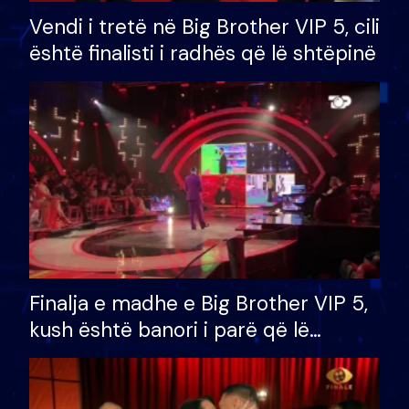
Vendi i tretë në Big Brother VIP 5, cili
është finalisti i radhës që lë shtëpinë
Finalja e madhe e Big Brother VIP 5,
kush është banori i parë që lë
shtëpinë dhe humb mundësinë për
të fituar çmimin e madh