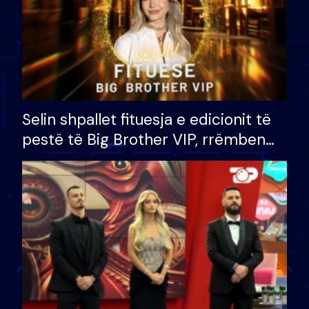
Selin shpallet fituesja e edicionit të
pestë të Big Brother VIP, rrëmben
çmimin e madh prej 100 mijë eurosh