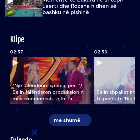
Laerti dhe Rozana hidhen së
bashku në pishinë
Klipe
02:57
02:56
"Një falenderim special për…"/
Selin falënderon produksionin
Selin shpallet fitu
mes emocionesh të forta
të pestë të ‘Big Br
më shumë →