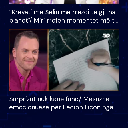
“Krevati me Selin më rrëzoi të gjitha
planet”/ Miri rrëfen momentet më të
bukura në shtëpinë e BB VIP: Do më
mungojë zilja e mëngjesit kur…
Surprizat nuk kanë fund/ Mesazhe
emocionuese për Ledion Liçon nga
nëna dhe fëmijët e tij, moderatori
nuk i mban dot lotët: Nuk meritoj…