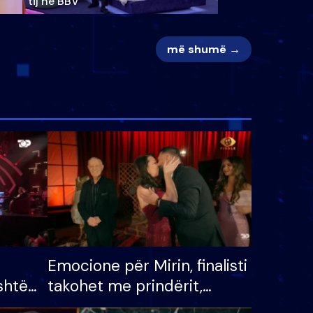
tij në BBV
më shumë →
Emocione për Mirin, finalisti
shtë
takohet me prindërit,
tëpinë
vajzën dhe bashkëshorten: