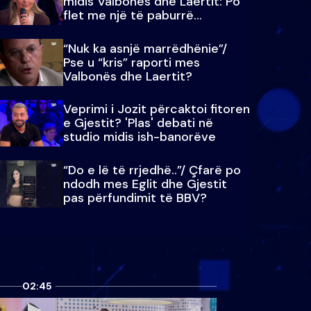
midis Valbonës dhe Laertit: Po
flet me një të paburrë...
“Nuk ka asnjë marrëdhënie”/
Pse u “kris” raporti mes
Valbonës dhe Laertit?
Veprimi i Jozit përcaktoi fitoren
e Gjestit? 'Plas' debati në
studio midis ish-banorëve
“Do e lë të rrjedhë..”/ Çfarë po
ndodh mes Eglit dhe Gjestit
pas përfundimit të BBV?
02:45