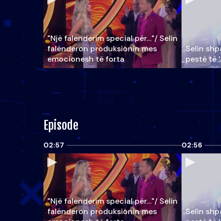
"Një falenderim special për…"/ Selin
falënderon produksionin mes
Selin shpa
emocionesh të forta
pestë të 
Episode
02:57
02:56
"Një falenderim special për…"/ Selin
falënderon produksionin mes
Selin shpa