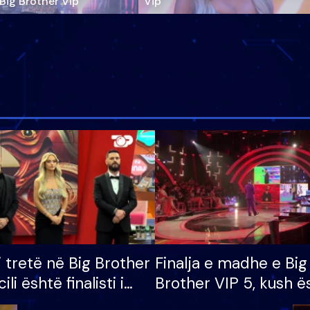
‘Big Brother Vip’
Vip"
i tretë në Big Brother
Finalja e madhe e Big
cili është finalisti i
Brother VIP 5, kush ë
 që lë shtëpinë
banori i parë që lë sh