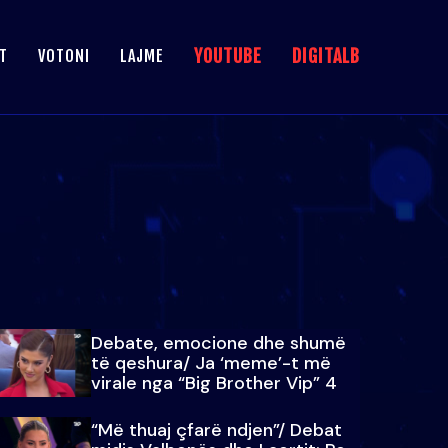
YOUTUBE
DIGITALB
T
VOTONI
LAJME
Debate, emocione dhe shumë
të qeshura/ Ja ‘meme’-t më
virale nga “Big Brother Vip” 4
“Më thuaj çfarë ndjen”/ Debat