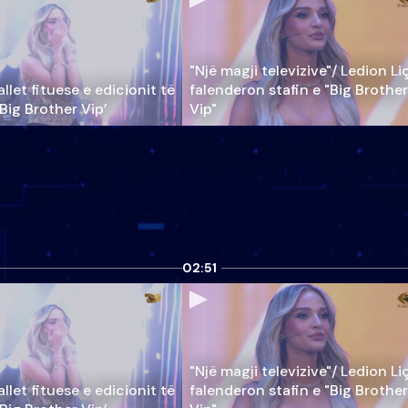
"Një magji televizive"/ Ledion Li
llet fituese e edicionit të
falenderon stafin e "Big Brother
‘Big Brother Vip’
Vip"
02:51
"Një magji televizive"/ Ledion Li
llet fituese e edicionit të
falenderon stafin e "Big Brother