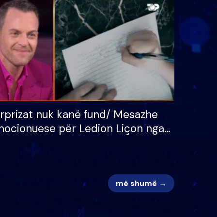
 për
S’kemi ndonjë letër divorci
adh
apo jo?
rprizat nuk kanë fund/ Mesazhe
ocionuese për Ledion Liçon nga
na dhe fëmijët e tij, moderatori
k i mban dot lotët: Nuk meritoj…
më shumë →