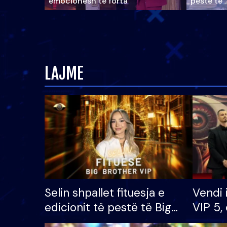
emocionesh të forta
pestë të 
LAJME
Selin shpallet fituesja e
Vendi 
edicionit të pestë të Big
VIP 5, 
Brother VIP, rrëmben
radhës