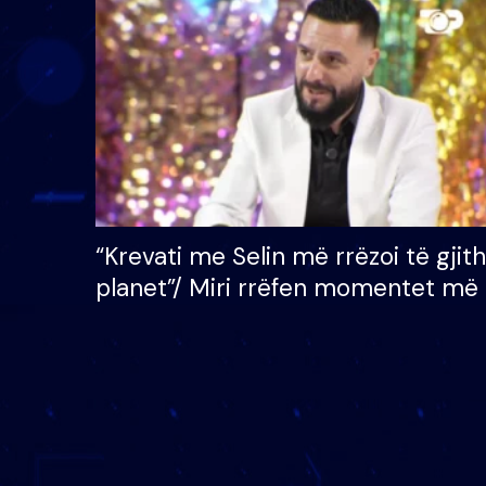
çmimin e madh prej 100
mijë eurosh
“Krevati me Selin më rrëzoi të gjit
planet”/ Miri rrëfen momentet më 
bukura në shtëpinë e BB VIP: Do 
mungojë zilja e mëngjesit kur…