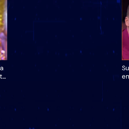
dhe humb mundësinë
të fituar çmimin e m
ha
Su
të
em
më
në
nu