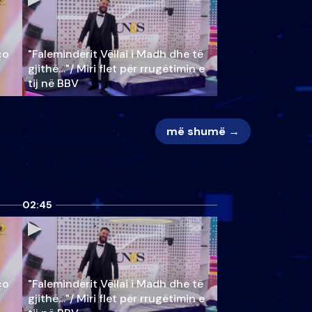
ço
"Faleminderit Vëllai i Madh dhe të
gjithë…"/ Miri flet për rrugëtimin e
tij në BBV
më shumë →
02:45
ço
"Faleminderit Vëllai i Madh dhe të
gjithë…"/ Miri flet për rrugëtimin e