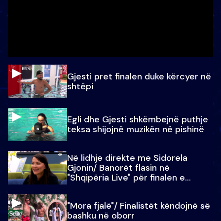
Gjesti pret finalen duke kërcyer në
shtëpi
Egli dhe Gjesti shkëmbejnë puthje
teksa shijojnë muzikën në pishinë
Në lidhje direkte me Sidorela
Gjonin/ Banorët flasin në
"Shqipëria Live" për finalen e
madhe
"Mora fjalë"/ Finalistët këndojnë së
bashku në oborr