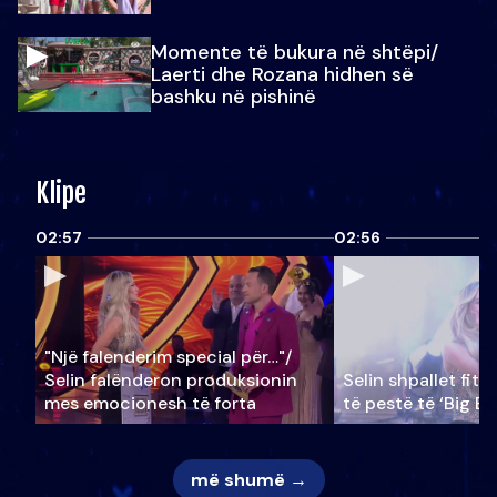
Momente të bukura në shtëpi/
Laerti dhe Rozana hidhen së
bashku në pishinë
Klipe
02:57
02:56
"Një falenderim special për…"/
Selin falënderon produksionin
Selin shpallet fitu
mes emocionesh të forta
të pestë të ‘Big Br
më shumë →