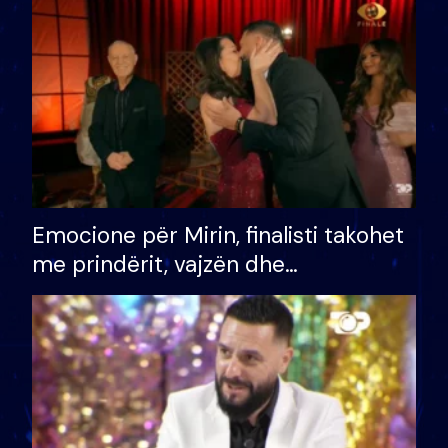
të fituar çmimin e madh
Emocione për Mirin, finalisti takohet
me prindërit, vajzën dhe
bashkëshorten: S’kemi ndonjë letër
divorci apo jo?