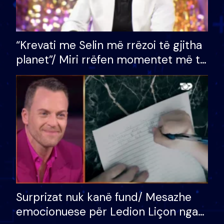
“Krevati me Selin më rrëzoi të gjitha
planet”/ Miri rrëfen momentet më të
bukura në shtëpinë e BB VIP: Do më
mungojë zilja e mëngjesit kur…
Surprizat nuk kanë fund/ Mesazhe
emocionuese për Ledion Liçon nga