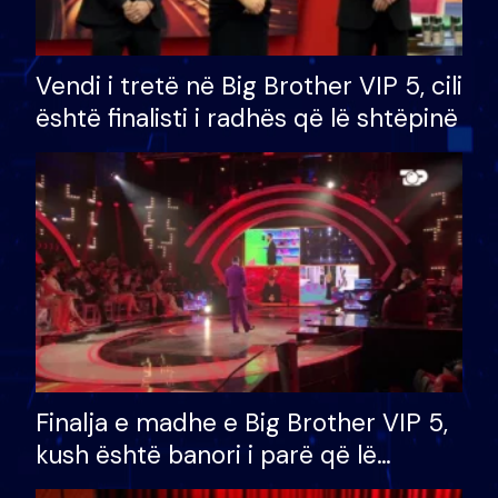
Vendi i tretë në Big Brother VIP 5, cili
është finalisti i radhës që lë shtëpinë
Finalja e madhe e Big Brother VIP 5,
kush është banori i parë që lë
shtëpinë dhe humb mundësinë për