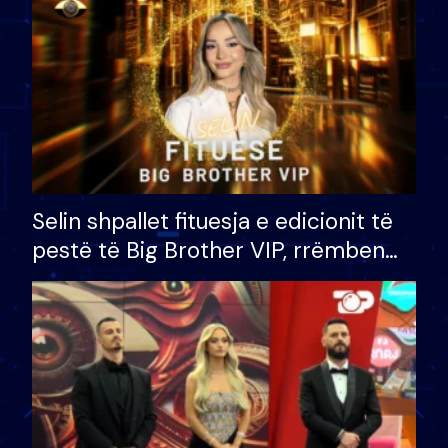
Selin shpallet fituesja e edicionit të
pestë të Big Brother VIP, rrëmben
çmimin e madh prej 100 mijë eurosh