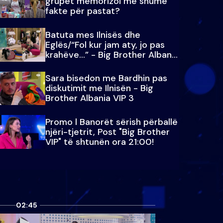
grupet memorizoi më shumë
fakte për pastat?
Batuta mes Ilnisës dhe
Eglës/“Fol kur jam aty, jo pas
krahëve…” - Big Brother Albania
VIP 3
Sara bisedon me Bardhin pas
diskutimit me Ilnisën - Big
Brother Albania VIP 3
Promo l Banorët sërish përballë
njëri-tjetrit, Post "Big Brother
VIP" të shtunën ora 21:00!
02:45