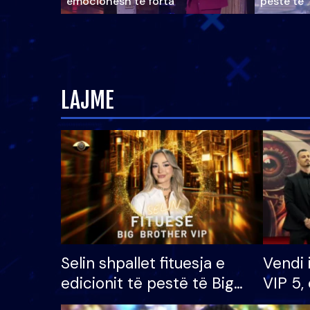
emocionesh të forta
pestë të 
LAJME
Selin shpallet fituesja e
Vendi 
edicionit të pestë të Big
VIP 5, 
Brother VIP, rrëmben
radhës