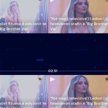
"Një magji televizive"/ Ledion Li
llet fituese e edicionit të
falenderon stafin e "Big Brother
‘Big Brother Vip’
Vip"
02:51
"Një magji televizive"/ Ledion Li
llet fituese e edicionit të
falenderon stafin e "Big Brother