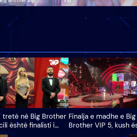
‘Big Brother Vip’
Vip"
i tretë në Big Brother
Finalja e madhe e Big
cili është finalisti i
Brother VIP 5, kush ë
 që lë shtëpinë
banori i parë që lë sh