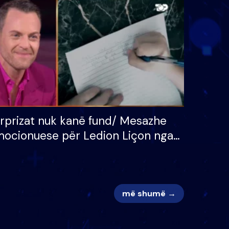
 për
S’kemi ndonjë letër divorci
adh
apo jo?
rprizat nuk kanë fund/ Mesazhe
ocionuese për Ledion Liçon nga
na dhe fëmijët e tij, moderatori
k i mban dot lotët: Nuk meritoj…
më shumë →