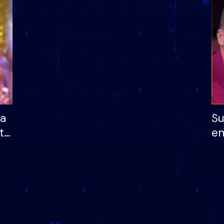
dhe humb mundësinë
të fituar çmimin e m
ha
Su
të
em
më
në
nu