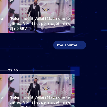
ço
"Faleminderit Vëllai i Madh dhe të
gjithë…"/ Miri flet për rrugëtimin e
tij në BBV
më shumë →
02:45
ço
"Faleminderit Vëllai i Madh dhe të
gjithë…"/ Miri flet për rrugëtimin e