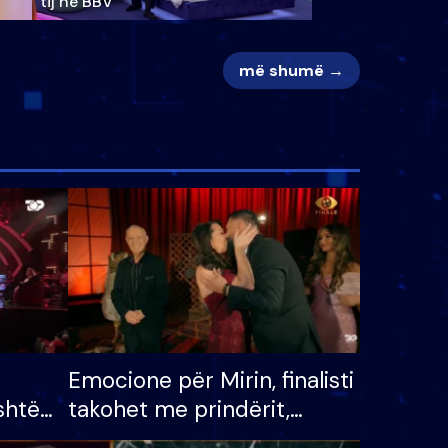
tij në BBV
më shumë →
Emocione për Mirin, finalisti
shtë
takohet me prindërit,
tëpinë
vajzën dhe bashkëshorten: