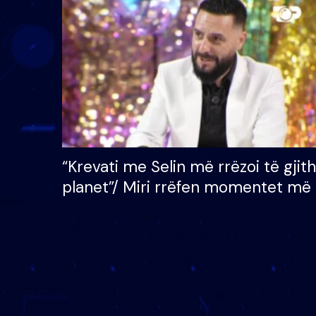
çmimin e madh prej 100
mijë eurosh
“Krevati me Selin më rrëzoi të gjit
planet”/ Miri rrëfen momentet më 
bukura në shtëpinë e BB VIP: Do 
mungojë zilja e mëngjesit kur…