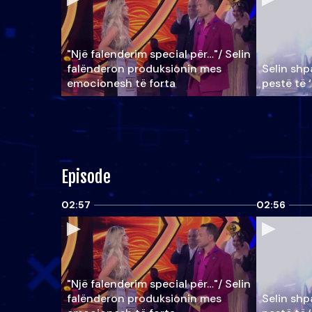
"Një falenderim special për…"/ Selin
falënderon produksionin mes
Selin shpa
emocionesh të forta
pestë të 
Episode
02:57
02:56
"Një falenderim special për…"/ Selin
falënderon produksionin mes
Selin shpa