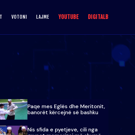
YOUTUBE
DIGITALB
T
VOTONI
LAJME
Paqe mes Eglës dhe Meritonit,
banorët kërcejnë së bashku
Nis sfida e pyetjeve, cili nga