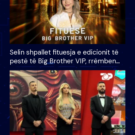
Selin shpallet fituesja e edicionit të
pestë të Big Brother VIP, rrëmben
çmimin e madh prej 100 mijë eurosh