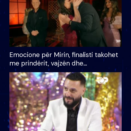
Emocione për Mirin, finalisti takohet
me prindërit, vajzën dhe
bashkëshorten: S’kemi ndonjë letër
divorci apo jo?