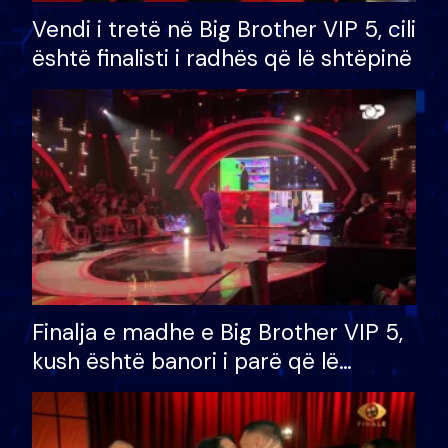
Vendi i tretë në Big Brother VIP 5, cili
është finalisti i radhës që lë shtëpinë
Finalja e madhe e Big Brother VIP 5,
kush është banori i parë që lë
shtëpinë dhe humb mundësinë për
të fituar çmimin e madh