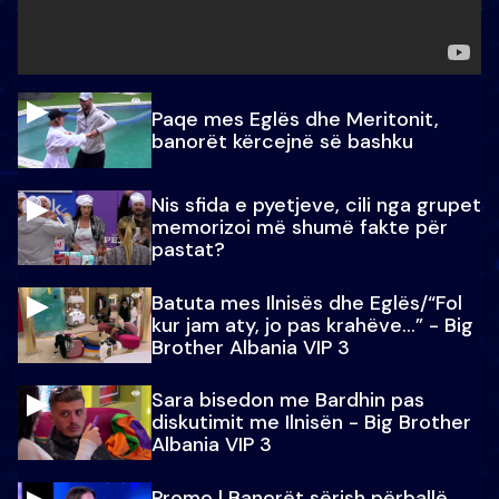
Paqe mes Eglës dhe Meritonit,
banorët kërcejnë së bashku
Nis sfida e pyetjeve, cili nga grupet
memorizoi më shumë fakte për
pastat?
Batuta mes Ilnisës dhe Eglës/“Fol
kur jam aty, jo pas krahëve…” - Big
Brother Albania VIP 3
Sara bisedon me Bardhin pas
diskutimit me Ilnisën - Big Brother
Albania VIP 3
Promo l Banorët sërish përballë