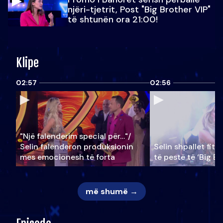
njëri-tjetrit, Post "Big Brother VIP"
të shtunën ora 21:00!
Klipe
02:57
02:56
"Një falenderim special për…"/
Selin falënderon produksionin
Selin shpallet fitu
mes emocionesh të forta
të pestë të ‘Big Br
më shumë →