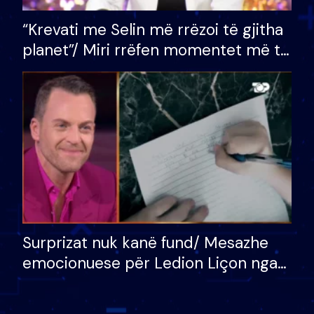
“Krevati me Selin më rrëzoi të gjitha
planet”/ Miri rrëfen momentet më të
bukura në shtëpinë e BB VIP: Do më
mungojë zilja e mëngjesit kur…
Surprizat nuk kanë fund/ Mesazhe
emocionuese për Ledion Liçon nga
nëna dhe fëmijët e tij, moderatori
nuk i mban dot lotët: Nuk meritoj…