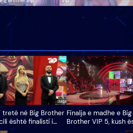
‘Big Brother Vip’
Vip"
i tretë në Big Brother
Finalja e madhe e Big
cili është finalisti i
Brother VIP 5, kush ë
 që lë shtëpinë
banori i parë që lë sh