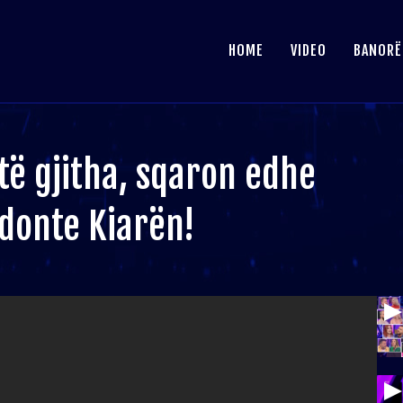
HOME
VIDEO
BANORË
të gjitha, sqaron edhe
ndonte Kiarën!