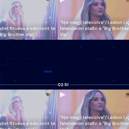
"Një magji televizive"/ Ledion Li
llet fituese e edicionit të
falenderon stafin e "Big Brother
‘Big Brother Vip’
Vip"
02:51
"Një magji televizive"/ Ledion Li
llet fituese e edicionit të
falenderon stafin e "Big Brother