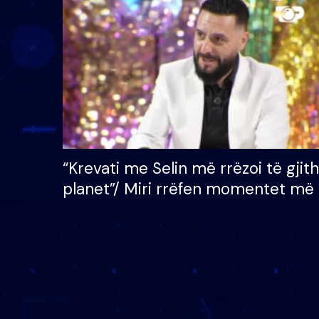
çmimin e madh prej 100
mijë eurosh
“Krevati me Selin më rrëzoi të gjit
planet”/ Miri rrëfen momentet më 
bukura në shtëpinë e BB VIP: Do 
mungojë zilja e mëngjesit kur…