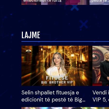
emocionesh të forta
pestë të 
LAJME
Selin shpallet fituesja e
Vendi 
edicionit të pestë të Big
VIP 5, 
Brother VIP, rrëmben
radhës