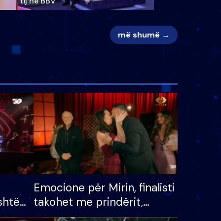
tij në BBV
më shumë →
Emocione për Mirin, finalisti
shtë
takohet me prindërit,
tëpinë
vajzën dhe bashkëshorten: