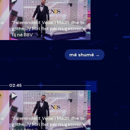
ço
"Faleminderit Vëllai i Madh dhe të
gjithë…"/ Miri flet për rrugëtimin e
tij në BBV
më shumë →
02:45
ço
"Faleminderit Vëllai i Madh dhe të
gjithë…"/ Miri flet për rrugëtimin e