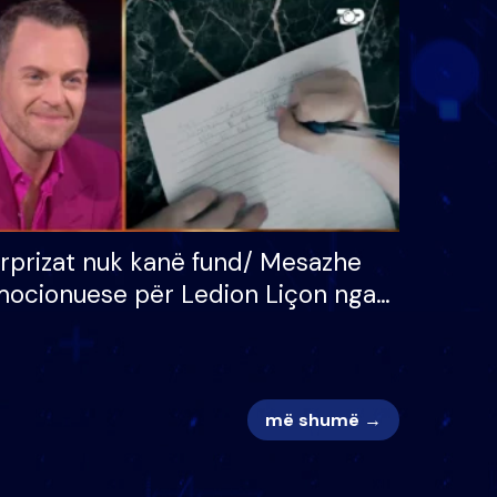
 për
S’kemi ndonjë letër divorci
adh
apo jo?
rprizat nuk kanë fund/ Mesazhe
ocionuese për Ledion Liçon nga
na dhe fëmijët e tij, moderatori
k i mban dot lotët: Nuk meritoj…
më shumë →