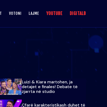
YOUTUBE
DIGITALB
T
VOTONI
LAJME
Luizi & Kiara martohen, ja
detajet e finales! Debate të
zjarrta në studio
Çfarë karakteristikash duhet të