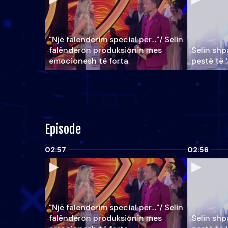
"Një falenderim special për…"/ Selin
falënderon produksionin mes
Selin shpa
emocionesh të forta
pestë të 
Episode
02:57
02:56
"Një falenderim special për…"/ Selin
falënderon produksionin mes
Selin shpa