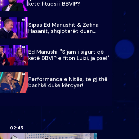
ketë fituesi i BBVIP?
Sipas Ed Manushit & Zefina
Hasanit, shqiptarët duan...
Ed Manushi: "S’jam i sigurt që
këtë BBVIP e fiton Luizi, ja pse!"
Performanca e Nitës, të gjithë
bashkë duke kërcyer!
02:45