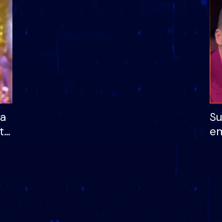
dhe humb mundësinë
të fituar çmimin e m
ha
Su
të
em
më
në
nu