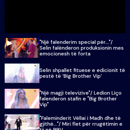
"Një falenderim special për…"/
Selin falënderon produksionin mes
emocionesh të forta
Selin shpallet fituese e edicionit të
pestë të ‘Big Brother Vip’
"Një magji televizive"/ Ledion Liço
falenderon stafin e "Big Brother
Vip"
"Faleminderit Vëllai i Madh dhe të
gjithë…"/ Miri flet për rrugëtimin e
tij në BBV