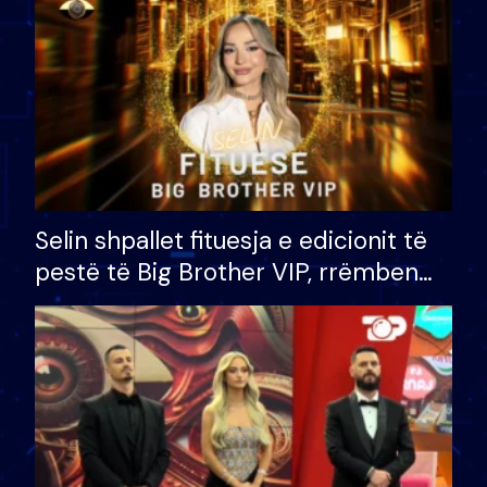
Selin shpallet fituesja e edicionit të
pestë të Big Brother VIP, rrëmben
çmimin e madh prej 100 mijë eurosh