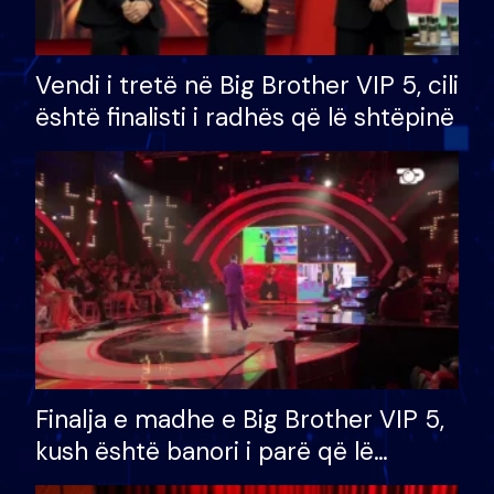
Vendi i tretë në Big Brother VIP 5, cili
është finalisti i radhës që lë shtëpinë
Finalja e madhe e Big Brother VIP 5,
kush është banori i parë që lë
shtëpinë dhe humb mundësinë për