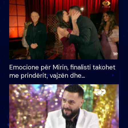
të fituar çmimin e madh
Emocione për Mirin, finalisti takohet
me prindërit, vajzën dhe
bashkëshorten: S’kemi ndonjë letër
divorci apo jo?