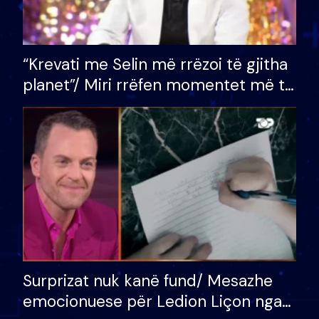
“Krevati me Selin më rrëzoi të gjitha
planet”/ Miri rrëfen momentet më të
bukura në shtëpinë e BB VIP: Do më
mungojë zilja e mëngjesit kur…
Surprizat nuk kanë fund/ Mesazhe
emocionuese për Ledion Liçon nga