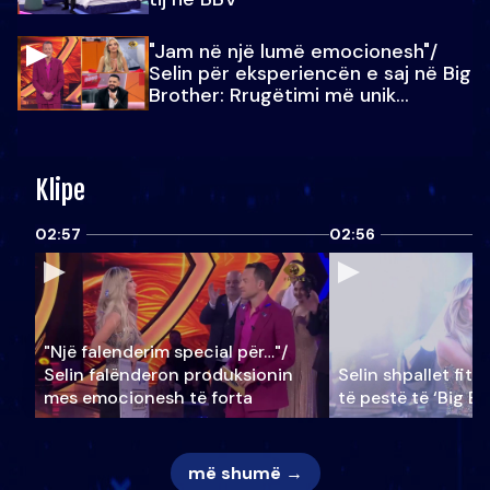
"Jam në një lumë emocionesh"/
Selin për eksperiencën e saj në Big
Brother: Rrugëtimi më unik…
Klipe
02:57
02:56
"Një falenderim special për…"/
Selin falënderon produksionin
Selin shpallet fitu
mes emocionesh të forta
të pestë të ‘Big Br
më shumë →