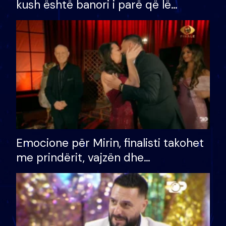
kush është banori i parë që lë
shtëpinë dhe humb mundësinë për
të fituar çmimin e madh
Emocione për Mirin, finalisti takohet
me prindërit, vajzën dhe
bashkëshorten: S’kemi ndonjë letër
divorci apo jo?