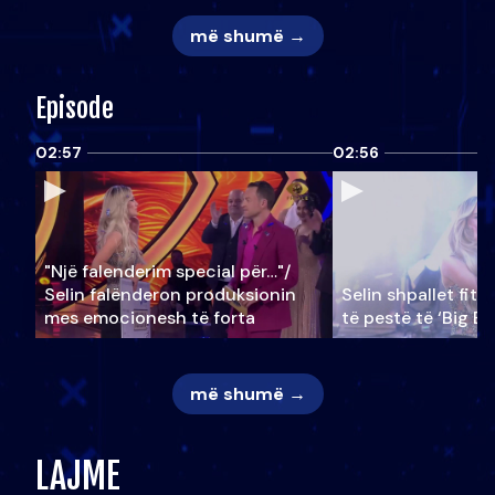
më shumë →
Episode
02:57
02:56
"Një falenderim special për…"/
Selin falënderon produksionin
Selin shpallet fitu
mes emocionesh të forta
të pestë të ‘Big Br
më shumë →
LAJME