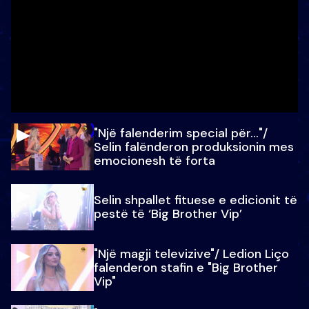
"Një falenderim special për…"/
Selin falënderon produksionin mes
emocionesh të forta
Selin shpallet fituese e edicionit të
pestë të ‘Big Brother Vip’
"Një magji televizive"/ Ledion Liço
falenderon stafin e "Big Brother
Vip"