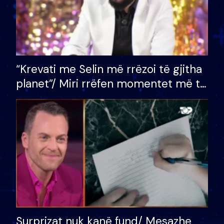
“Krevati me Selin më rrëzoi të gjitha
planet”/ Miri rrëfen momentet më të
bukura në shtëpinë e BB VIP: Do më
mungojë zilja e mëngjesit kur…
Surprizat nuk kanë fund/ Mesazhe