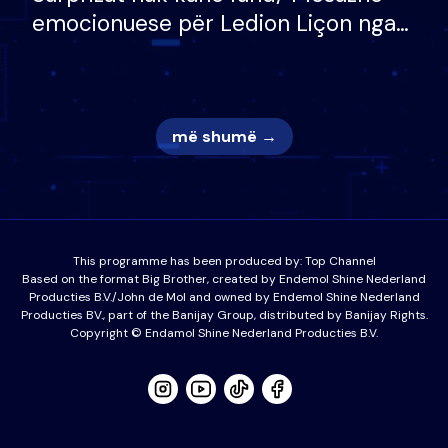
emocionuese për Ledion Liçon nga
nëna dhe fëmijët e tij, moderatori
nuk i mban dot lotët: Nuk meritoj…
më shumë →
This programme has been produced by:
Top Channel
Based on the format Big Brother, created by Endemol Shine Nederland
Producties B.V./John de Mol and owned by Endemol Shine Nederland
Producties BV., part of the Banijay Group, distributed by Banijay Rights.
Copyright © Endamol Shine Nederland Producties B.V.