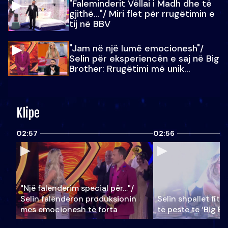
"Faleminderit Vëllai i Madh dhe të
gjithë…"/ Miri flet për rrugëtimin e
tij në BBV
"Jam në një lumë emocionesh"/
Selin për eksperiencën e saj në Big
Brother: Rrugëtimi më unik…
Klipe
02:57
02:56
"Një falenderim special për…"/
Selin falënderon produksionin
Selin shpallet fitu
mes emocionesh të forta
të pestë të ‘Big Br