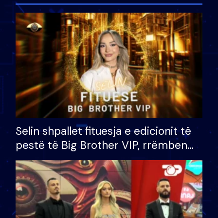
Selin shpallet fituesja e edicionit të
pestë të Big Brother VIP, rrëmben
çmimin e madh prej 100 mijë eurosh