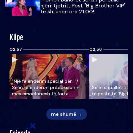
njëri-tjetrit, Post "Big Brother VIP"
të shtunën ora 21:00!
Klipe
02:57
02:56
"Një falenderim special për…"/
Selin falënderon produksionin
Selin shpallet fitu
mes emocionesh të forta
të pestë të ‘Big Br
më shumë →