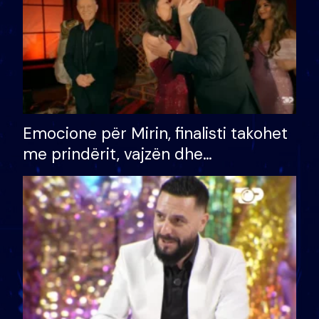
Emocione për Mirin, finalisti takohet
me prindërit, vajzën dhe
bashkëshorten: S’kemi ndonjë letër
divorci apo jo?