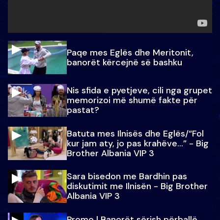
Paqe mes Eglës dhe Meritonit,
banorët kërcejnë së bashku
Nis sfida e pyetjeve, cili nga grupet
memorizoi më shumë fakte për
pastat?
Batuta mes Ilnisës dhe Eglës/“Fol
kur jam aty, jo pas krahëve…” - Big
Brother Albania VIP 3
Sara bisedon me Bardhin pas
diskutimit me Ilnisën - Big Brother
Albania VIP 3
Promo l Banorët sërish përballë