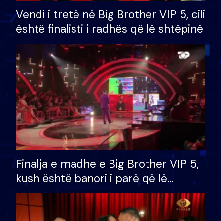
Vendi i tretë në Big Brother VIP 5, cili
është finalisti i radhës që lë shtëpinë
Finalja e madhe e Big Brother VIP 5,
kush është banori i parë që lë
shtëpinë dhe humb mundësinë për
të fituar çmimin e madh