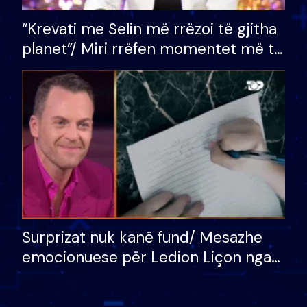
“Krevati me Selin më rrëzoi të gjitha
planet”/ Miri rrëfen momentet më të
bukura në shtëpinë e BB VIP: Do më
mungojë zilja e mëngjesit kur…
Surprizat nuk kanë fund/ Mesazhe
emocionuese për Ledion Liçon nga
nëna dhe fëmijët e tij, moderatori
nuk i mban dot lotët: Nuk meritoj…