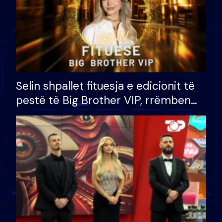
Selin shpallet fituesja e edicionit të
pestë të Big Brother VIP, rrëmben
çmimin e madh prej 100 mijë eurosh