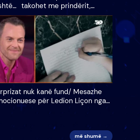
shtë
takohet me prindërit,
tëpinë
vajzën dhe bashkëshorten:
 për
S’kemi ndonjë letër divorci
adh
apo jo?
rprizat nuk kanë fund/ Mesazhe
ocionuese për Ledion Liçon nga
na dhe fëmijët e tij, moderatori
k i mban dot lotët: Nuk meritoj…
më shumë →