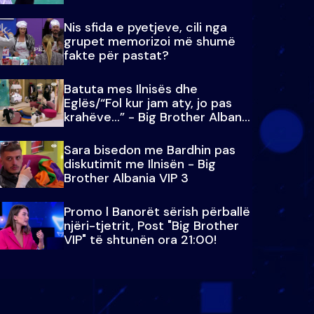
Nis sfida e pyetjeve, cili nga
grupet memorizoi më shumë
fakte për pastat?
Batuta mes Ilnisës dhe
Eglës/“Fol kur jam aty, jo pas
krahëve…” - Big Brother Albania
VIP 3
Sara bisedon me Bardhin pas
diskutimit me Ilnisën - Big
Brother Albania VIP 3
Promo l Banorët sërish përballë
njëri-tjetrit, Post "Big Brother
VIP" të shtunën ora 21:00!