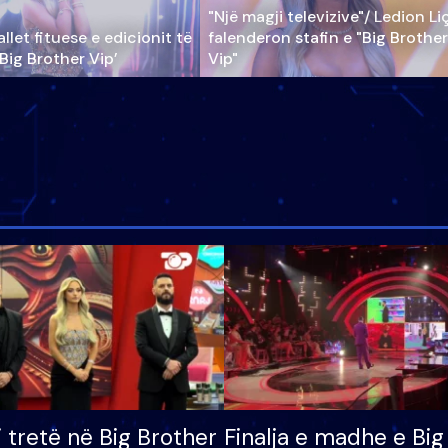
"Një magji televizive"/ Ledion Li
llet fituese e edicionit të
falenderon stafin e "Big Brother
‘Big Brother Vip’
Vip"
i tretë në Big Brother
Finalja e madhe e Big