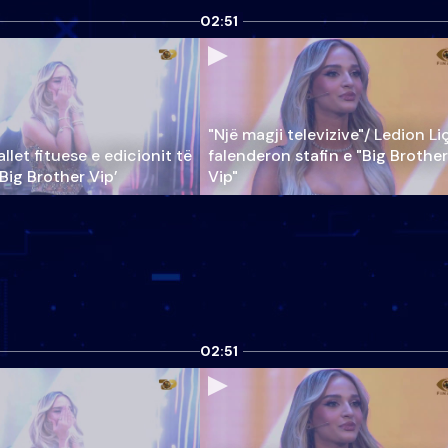
02:51
"Një magji televizive"/ Ledion Li
llet fituese e edicionit të
falenderon stafin e "Big Brother
‘Big Brother Vip’
Vip"
02:51