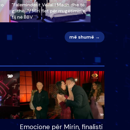
ço
"Faleminderit Vëllai i Madh dhe të
gjithë…"/ Miri flet për rrugëtimin e
tij në BBV
më shumë →
Emocione për Mirin, finalisti