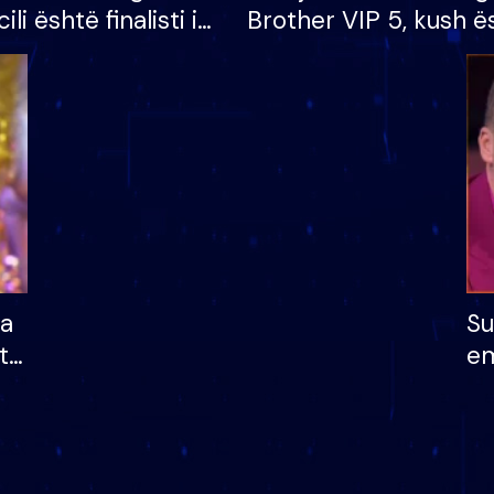
cili është finalisti i
Brother VIP 5, kush ë
 që lë shtëpinë
banori i parë që lë sh
dhe humb mundësinë
të fituar çmimin e m
ha
Su
të
em
më
në
nu