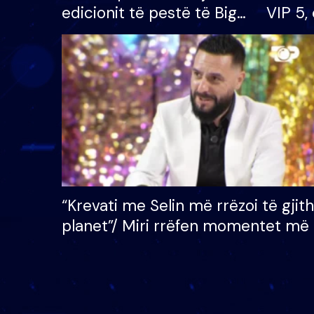
edicionit të pestë të Big
VIP 5, 
Brother VIP, rrëmben
radhës
çmimin e madh prej 100
mijë eurosh
“Krevati me Selin më rrëzoi të gjit
planet”/ Miri rrëfen momentet më 
bukura në shtëpinë e BB VIP: Do 
mungojë zilja e mëngjesit kur…