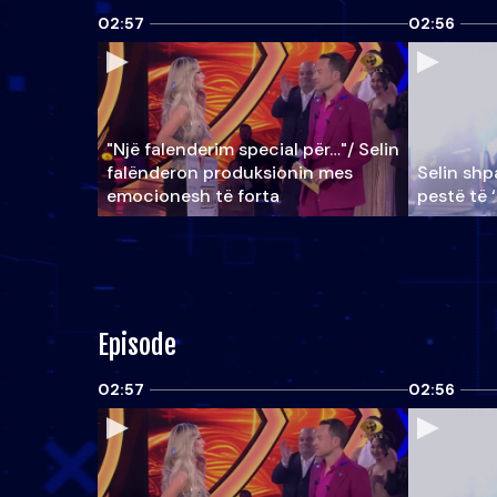
02:57
02:56
"Një falenderim special për…"/ Selin
falënderon produksionin mes
Selin shpa
emocionesh të forta
pestë të 
Episode
02:57
02:56