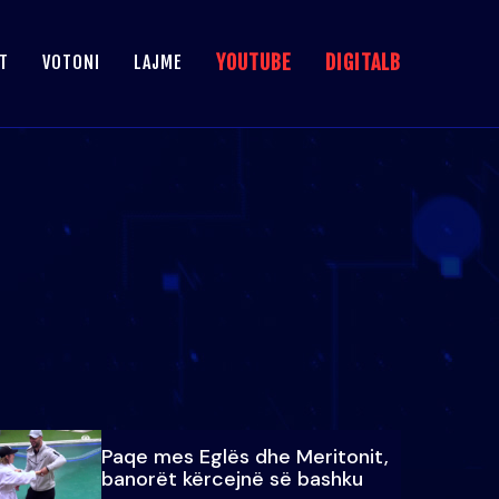
YOUTUBE
DIGITALB
T
VOTONI
LAJME
Paqe mes Eglës dhe Meritonit,
banorët kërcejnë së bashku