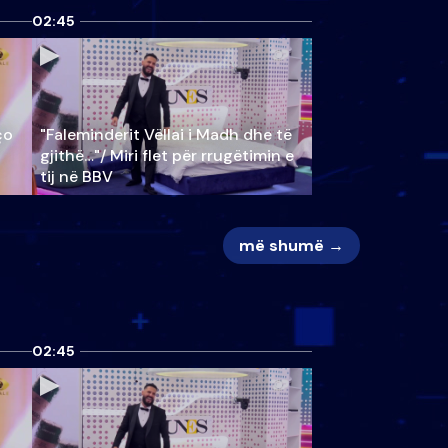
02:45
ço
"Faleminderit Vëllai i Madh dhe të
gjithë…"/ Miri flet për rrugëtimin e
tij në BBV
më shumë →
02:45