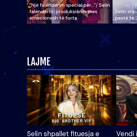
"Një falenderim special për…"/ Selin
falënderon produksionin mes
Selin shpa
emocionesh të forta
pestë të 
LAJME
Selin shpallet fituesja e
Vendi 