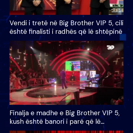
Vendi i tretë në Big Brother VIP 5, cili
është finalisti i radhës që lë shtëpinë
Finalja e madhe e Big Brother VIP 5,
kush është banori i parë që lë
shtëpinë dhe humb mundësinë për