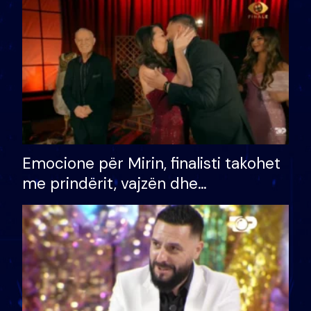
të fituar çmimin e madh
Emocione për Mirin, finalisti takohet
me prindërit, vajzën dhe
bashkëshorten: S’kemi ndonjë letër
divorci apo jo?