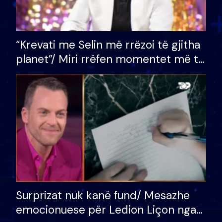
“Krevati me Selin më rrëzoi të gjitha
planet”/ Miri rrëfen momentet më të
bukura në shtëpinë e BB VIP: Do më
mungojë zilja e mëngjesit kur…
Surprizat nuk kanë fund/ Mesazhe
emocionuese për Ledion Liçon nga