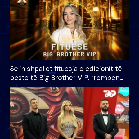
Selin shpallet fituesja e edicionit të
pestë të Big Brother VIP, rrëmben
çmimin e madh prej 100 mijë eurosh