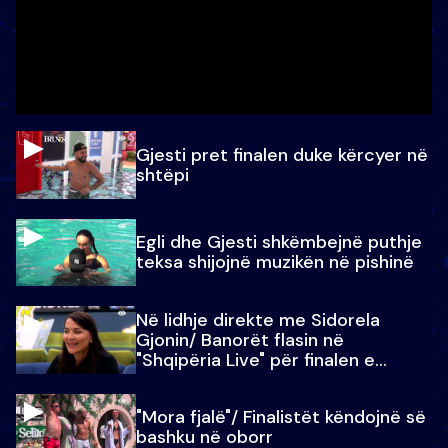
Gjesti pret finalen duke kërcyer në
shtëpi
Egli dhe Gjesti shkëmbejnë puthje
teksa shijojnë muzikën në pishinë
Në lidhje direkte me Sidorela
Gjonin/ Banorët flasin në
"Shqipëria Live" për finalen e
madhe
"Mora fjalë"/ Finalistët këndojnë së
bashku në oborr