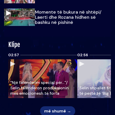
Momente të bukura në shtëpi/
Laerti dhe Rozana hidhen së
bashku në pishinë
Klipe
02:57
02:56
"Një falenderim special për…"/
Selin falënderon produksionin
Selin shpallet fitu
mes emocionesh të forta
të pestë të ‘Big Br
më shumë →