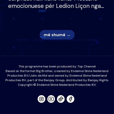
emocionuese për Ledion Liçon nga
nëna dhe fëmijët e tij, moderatori
nuk i mban dot lotët: Nuk meritoj…
më shumë →
This programme has been produced by:
Top Channel
Based on the format Big Brother, created by Endemol Shine Nederland
Producties B.V./John de Mol and owned by Endemol Shine Nederland
Producties BV., part of the Banijay Group, distributed by Banijay Rights.
Copyright © Endamol Shine Nederland Producties B.V.