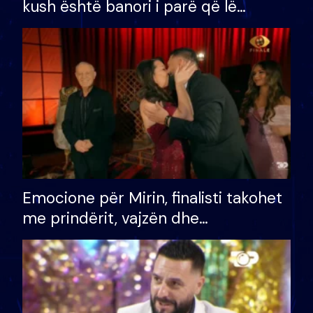
kush është banori i parë që lë
shtëpinë dhe humb mundësinë për
të fituar çmimin e madh
Emocione për Mirin, finalisti takohet
me prindërit, vajzën dhe
bashkëshorten: S’kemi ndonjë letër
divorci apo jo?