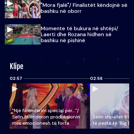
"Mora fjalë"/ Finalistët këndojnë së
bashku në oborr
Momente të bukura në shtëpi/
Laerti dhe Rozana hidhen së
bashku në pishinë
Klipe
02:57
02:56
"Një falenderim special për…"/
Selin falënderon produksionin
Selin shpallet fitu
mes emocionesh të forta
të pestë të ‘Big Br