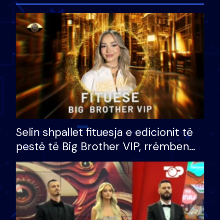
Selin shpallet fituesja e edicionit të
pestë të Big Brother VIP, rrëmben
çmimin e madh prej 100 mijë eurosh