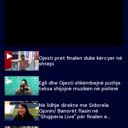
Gjesti pret finalen duke kërcyer në
shtëpi
Egli dhe Gjesti shkëmbejnë puthje
teksa shijojnë muzikën në pishinë
Në lidhje direkte me Sidorela
Gjonin/ Banorët flasin në
"Shqipëria Live" për finalen e
madhe