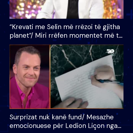
“Krevati me Selin më rrëzoi të gjitha
planet”/ Miri rrëfen momentet më të
bukura në shtëpinë e BB VIP: Do më
mungojë zilja e mëngjesit kur…
Surprizat nuk kanë fund/ Mesazhe
emocionuese për Ledion Liçon nga