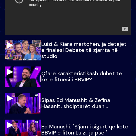
Luizi & Kiara martohen, ja detajet
e finales! Debate të zjarrta në
studio
Çfarë karakteristikash duhet të
ketë fituesi i BBVIP?
Sipas Ed Manushit & Zefina
Hasanit, shqiptarët duan...
Ed Manushi: "S’jam i sigurt që këtë
BBVIP e fiton Luizi, ja pse!"