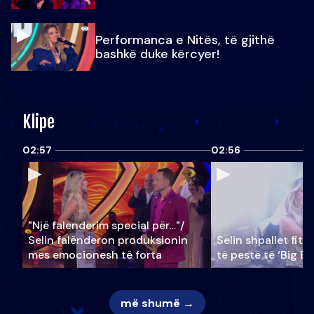
Performanca e Nitës, të gjithë
bashkë duke kërcyer!
Klipe
02:57
02:56
"Një falenderim special për…"/
Selin falënderon produksionin
Selin shpallet fitu
mes emocionesh të forta
të pestë të ‘Big Br
më shumë →