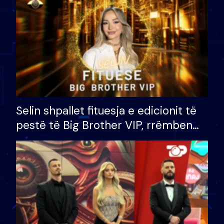
Selin shpallet fituesja e edicionit të
pestë të Big Brother VIP, rrëmben
çmimin e madh prej 100 mijë eurosh