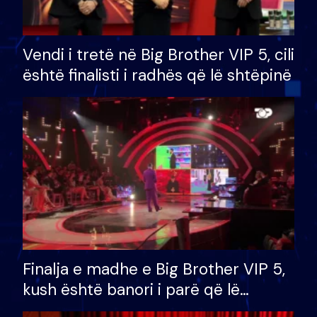
Vendi i tretë në Big Brother VIP 5, cili
është finalisti i radhës që lë shtëpinë
Finalja e madhe e Big Brother VIP 5,
kush është banori i parë që lë
shtëpinë dhe humb mundësinë për