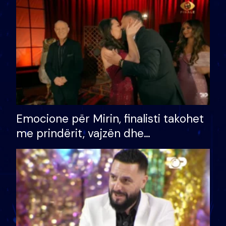
të fituar çmimin e madh
Emocione për Mirin, finalisti takohet
me prindërit, vajzën dhe
bashkëshorten: S’kemi ndonjë letër
divorci apo jo?