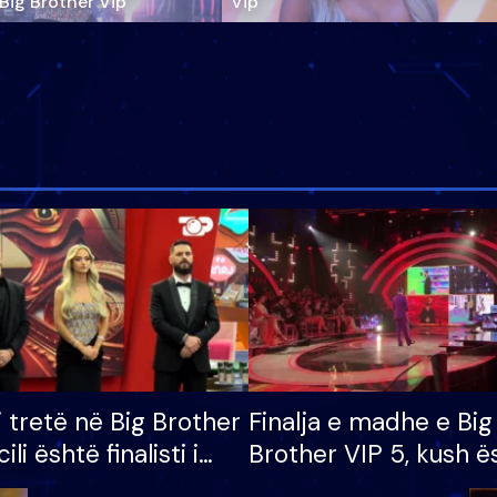
‘Big Brother Vip’
Vip"
i tretë në Big Brother
Finalja e madhe e Big
cili është finalisti i
Brother VIP 5, kush ë
 që lë shtëpinë
banori i parë që lë sh