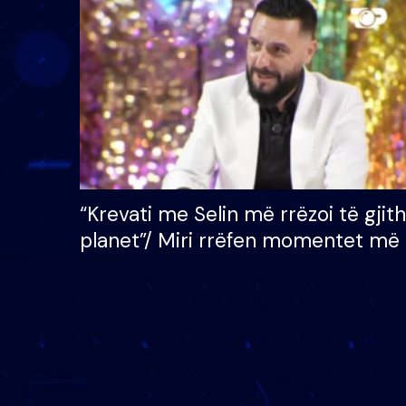
çmimin e madh prej 100
mijë eurosh
“Krevati me Selin më rrëzoi të gjit
planet”/ Miri rrëfen momentet më 
bukura në shtëpinë e BB VIP: Do 
mungojë zilja e mëngjesit kur…