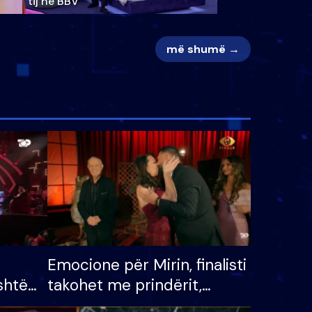
tij në BBV
më shumë →
Emocione për Mirin, finalisti
shtë
takohet me prindërit,
tëpinë
vajzën dhe bashkëshorten: