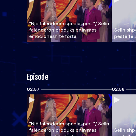
"Një falenderim special për…"/ Selin
falënderon produksionin mes
Selin shpa
emocionesh të forta
pestë të 
Episode
02:57
02:56
"Një falenderim special për…"/ Selin
falënderon produksionin mes
Selin shpa