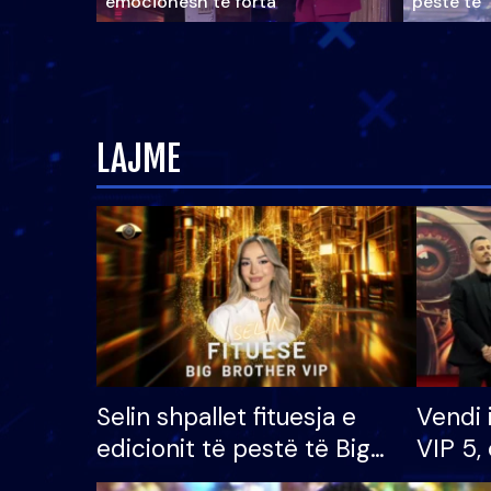
emocionesh të forta
pestë të 
LAJME
Selin shpallet fituesja e
Vendi 
edicionit të pestë të Big
VIP 5, 
Brother VIP, rrëmben
radhës