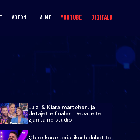
YOUTUBE
DIGITALB
T
VOTONI
LAJME
Luizi & Kiara martohen, ja
detajet e finales! Debate të
zjarrta në studio
Çfarë karakteristikash duhet të