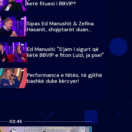
ketë fituesi i BBVIP?
Sipas Ed Manushit & Zefina
Hasanit, shqiptarët duan...
Ed Manushi: "S’jam i sigurt që
këtë BBVIP e fiton Luizi, ja pse!"
Performanca e Nitës, të gjithë
bashkë duke kërcyer!
02:45