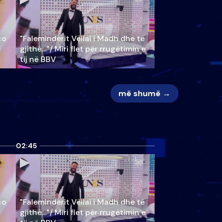
ço
"Faleminderit Vëllai i Madh dhe të
gjithë…"/ Miri flet për rrugëtimin e
tij në BBV
më shumë →
02:45
ço
"Faleminderit Vëllai i Madh dhe të
gjithë…"/ Miri flet për rrugëtimin e