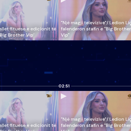
"Një magji televizive"/ Ledion Li
llet fituese e edicionit të
falenderon stafin e "Big Brother
‘Big Brother Vip’
Vip"
02:51
"Një magji televizive"/ Ledion Li
llet fituese e edicionit të
falenderon stafin e "Big Brother