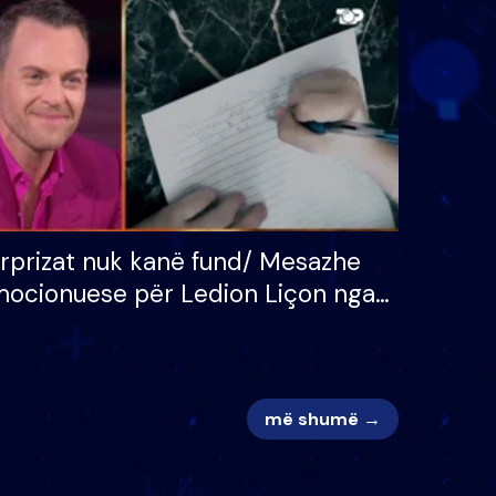
 për
S’kemi ndonjë letër divorci
adh
apo jo?
rprizat nuk kanë fund/ Mesazhe
ocionuese për Ledion Liçon nga
na dhe fëmijët e tij, moderatori
k i mban dot lotët: Nuk meritoj…
më shumë →