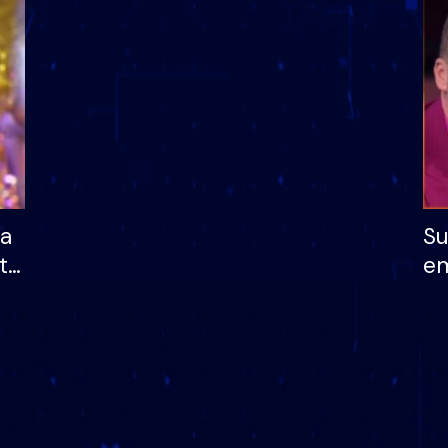
dhe humb mundësinë
të fituar çmimin e m
ha
Su
të
em
më
në
nu