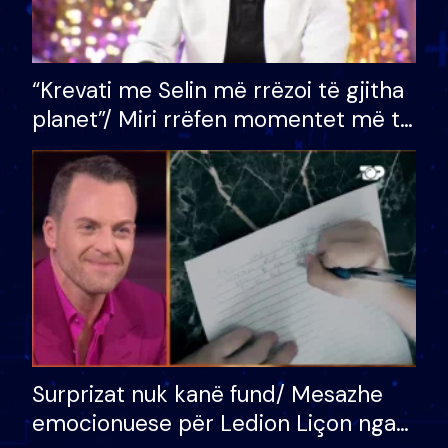
“Krevati me Selin më rrëzoi të gjitha
planet”/ Miri rrëfen momentet më të
bukura në shtëpinë e BB VIP: Do më
mungojë zilja e mëngjesit kur…
Surprizat nuk kanë fund/ Mesazhe
emocionuese për Ledion Liçon nga