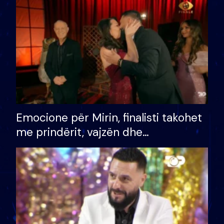
të fituar çmimin e madh
Emocione për Mirin, finalisti takohet
me prindërit, vajzën dhe
bashkëshorten: S’kemi ndonjë letër
divorci apo jo?