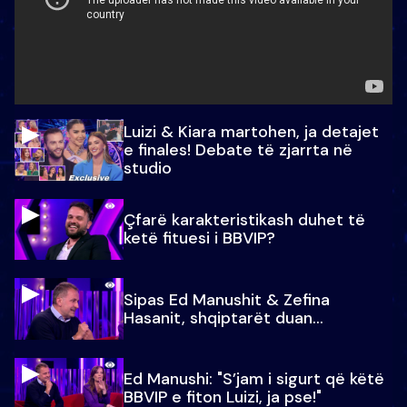
Luizi & Kiara martohen, ja detajet
e finales! Debate të zjarrta në
studio
Çfarë karakteristikash duhet të
ketë fituesi i BBVIP?
Sipas Ed Manushit & Zefina
Hasanit, shqiptarët duan...
Ed Manushi: "S’jam i sigurt që këtë
BBVIP e fiton Luizi, ja pse!"