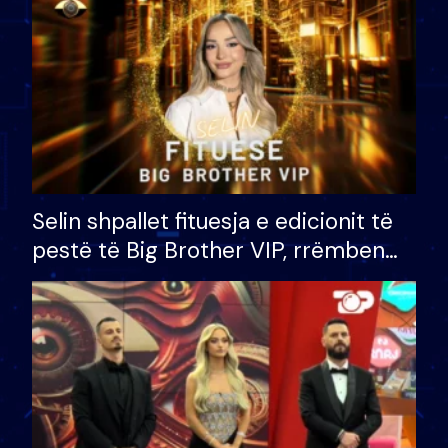
Selin shpallet fituesja e edicionit të
pestë të Big Brother VIP, rrëmben
çmimin e madh prej 100 mijë eurosh