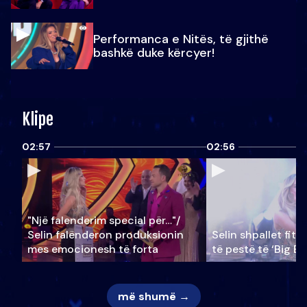
Performanca e Nitës, të gjithë
bashkë duke kërcyer!
Klipe
02:57
02:56
"Një falenderim special për…"/
Selin falënderon produksionin
Selin shpallet fitu
mes emocionesh të forta
të pestë të ‘Big Br
më shumë →