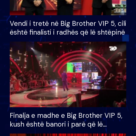
Vendi i tretë në Big Brother VIP 5, cili
është finalisti i radhës që lë shtëpinë
Finalja e madhe e Big Brother VIP 5,
kush është banori i parë që lë
shtëpinë dhe humb mundësinë për