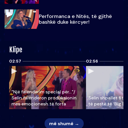
Performanca e Nitës, të gjithë
bashkë duke kërcyer!
Klipe
02:57
02:56
"Një falenderim special për…"/
Selin falënderon produksionin
Selin shpallet fitu
mes emocionesh të forta
të pestë të ‘Big Br
më shumë →