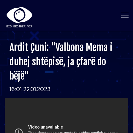
Ardit Çuni: "Valbona Mema i
duhej shtëpisë, ja çfarë do
bëjë"
16:01 22.01.2023