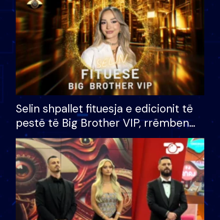
Selin shpallet fituesja e edicionit të
pestë të Big Brother VIP, rrëmben
çmimin e madh prej 100 mijë eurosh