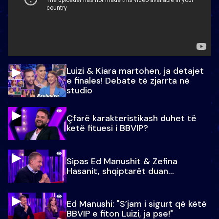
Luizi & Kiara martohen, ja detajet
e finales! Debate të zjarrta në
studio
Çfarë karakteristikash duhet të
ketë fituesi i BBVIP?
Sipas Ed Manushit & Zefina
Hasanit, shqiptarët duan...
Ed Manushi: "S’jam i sigurt që këtë
BBVIP e fiton Luizi, ja pse!"