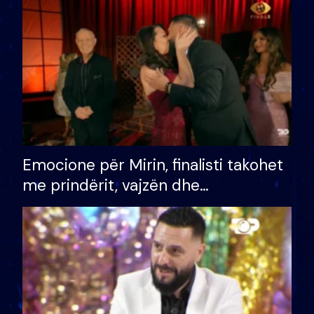
të fituar çmimin e madh
Emocione për Mirin, finalisti takohet
me prindërit, vajzën dhe
bashkëshorten: S’kemi ndonjë letër
divorci apo jo?