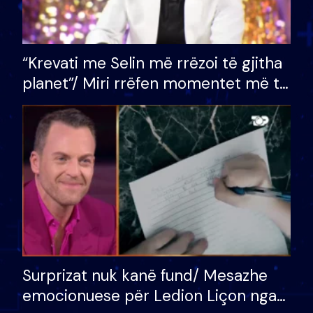
“Krevati me Selin më rrëzoi të gjitha
planet”/ Miri rrëfen momentet më të
bukura në shtëpinë e BB VIP: Do më
mungojë zilja e mëngjesit kur…
Surprizat nuk kanë fund/ Mesazhe
emocionuese për Ledion Liçon nga