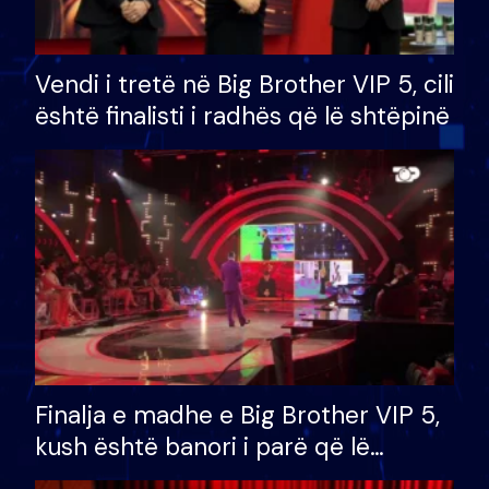
Vendi i tretë në Big Brother VIP 5, cili
është finalisti i radhës që lë shtëpinë
Finalja e madhe e Big Brother VIP 5,
kush është banori i parë që lë
shtëpinë dhe humb mundësinë për