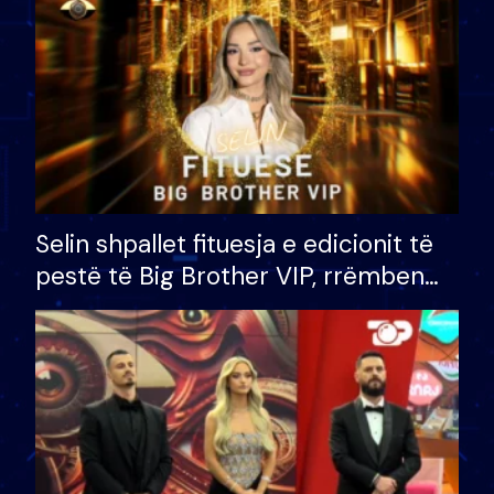
Selin shpallet fituesja e edicionit të
pestë të Big Brother VIP, rrëmben
çmimin e madh prej 100 mijë eurosh