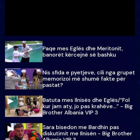
Paqe mes Eglës dhe Meritonit,
banorët kërcejnë së bashku
Nis sfida e pyetjeve, cili nga grupet
memorizoi më shumë fakte për
pastat?
Batuta mes Ilnisës dhe Eglës/“Fol
kur jam aty, jo pas krahëve…” - Big
Brother Albania VIP 3
Sara bisedon me Bardhin pas
diskutimit me Ilnisën - Big Brother
Albania VIP 3