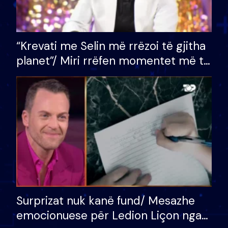
“Krevati me Selin më rrëzoi të gjitha
planet”/ Miri rrëfen momentet më të
bukura në shtëpinë e BB VIP: Do më
mungojë zilja e mëngjesit kur…
Surprizat nuk kanë fund/ Mesazhe
emocionuese për Ledion Liçon nga