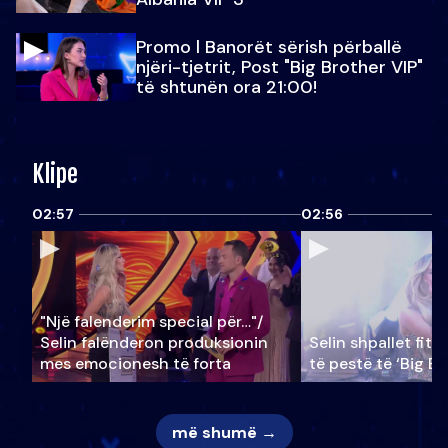
Promo l Banorët sërish përballë
njëri-tjetrit, Post "Big Brother VIP"
të shtunën ora 21:00!
Klipe
02:57
02:56
"Një falenderim special për…"/
Selin falënderon produksionin
Selin shpallet fitu
mes emocionesh të forta
të pestë të ‘Big Br
më shumë →