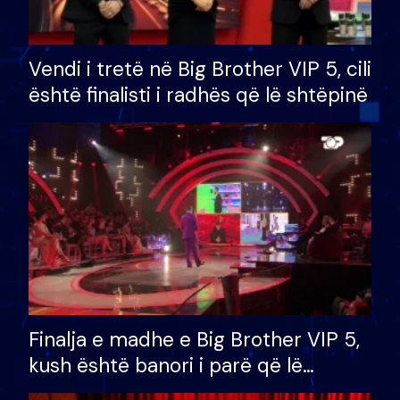
Vendi i tretë në Big Brother VIP 5, cili
është finalisti i radhës që lë shtëpinë
Finalja e madhe e Big Brother VIP 5,
kush është banori i parë që lë
shtëpinë dhe humb mundësinë për