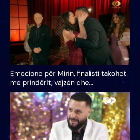
të fituar çmimin e madh
Emocione për Mirin, finalisti takohet
me prindërit, vajzën dhe
bashkëshorten: S’kemi ndonjë letër
divorci apo jo?