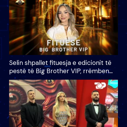
Selin shpallet fituesja e edicionit të
pestë të Big Brother VIP, rrëmben
çmimin e madh prej 100 mijë eurosh