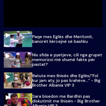
Paqe mes Eglës dhe Meritonit,
banorët kërcejnë së bashku
Nis sfida e pyetjeve, cili nga grupet
memorizoi më shumë fakte për
pastat?
Batuta mes Ilnisës dhe Eglës/“Fol
kur jam aty, jo pas krahëve…” - Big
Brother Albania VIP 3
Sara bisedon me Bardhin pas
diskutimit me Ilnisën - Big Brother
Albania VIP 3