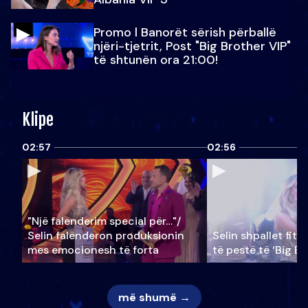
Promo l Banorët sërish përballë
njëri-tjetrit, Post "Big Brother VIP"
të shtunën ora 21:00!
Klipe
02:57
02:56
"Një falenderim special për…"/
Selin falënderon produksionin
Selin shpallet fitu
mes emocionesh të forta
të pestë të ‘Big Br
më shumë →