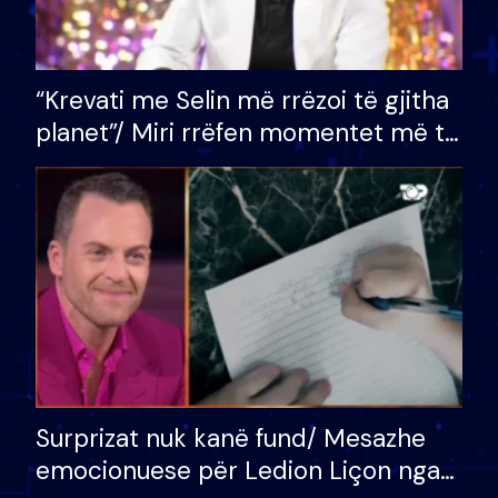
“Krevati me Selin më rrëzoi të gjitha
planet”/ Miri rrëfen momentet më të
bukura në shtëpinë e BB VIP: Do më
mungojë zilja e mëngjesit kur…
Surprizat nuk kanë fund/ Mesazhe
emocionuese për Ledion Liçon nga