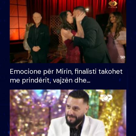
të fituar çmimin e madh
Emocione për Mirin, finalisti takohet
me prindërit, vajzën dhe
bashkëshorten: S’kemi ndonjë letër
divorci apo jo?