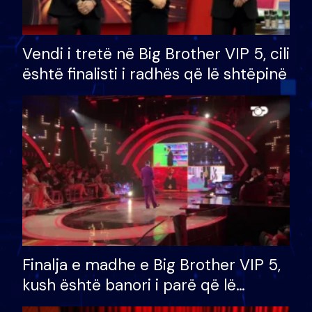
Vendi i tretë në Big Brother VIP 5, cili
është finalisti i radhës që lë shtëpinë
Finalja e madhe e Big Brother VIP 5,
kush është banori i parë që lë
shtëpinë dhe humb mundësinë për