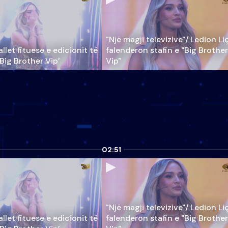
"Një magji televizive"/ Ledion Li
llet fituese e edicionit të
falenderon stafin e "Big Brother
‘Big Brother Vip’
Vip"
02:51
"Një magji televizive"/ Ledion Li
llet fituese e edicionit të
falenderon stafin e "Big Brother