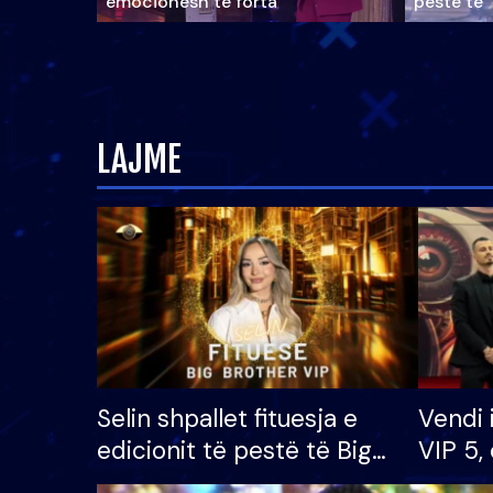
emocionesh të forta
pestë të 
LAJME
Selin shpallet fituesja e
Vendi 
edicionit të pestë të Big
VIP 5, 
Brother VIP, rrëmben
radhës