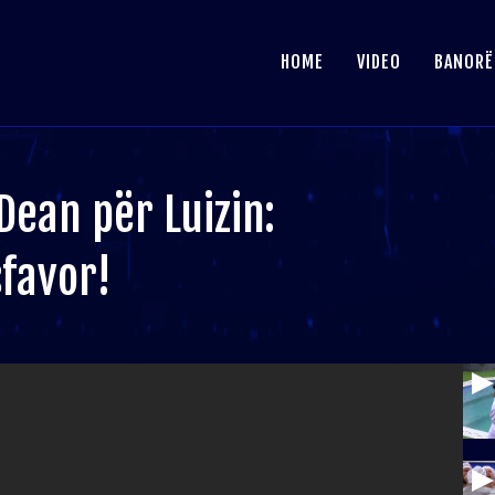
HOME
VIDEO
BANORË
ean për Luizin:
favor!