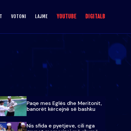
YOUTUBE
DIGITALB
T
VOTONI
LAJME
Paqe mes Eglës dhe Meritonit,
banorët kërcejnë së bashku
Nis sfida e pyetjeve, cili nga