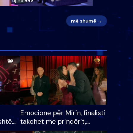
tij në BBV
më shumë →
Emocione për Mirin, finalisti
shtë
takohet me prindërit,
tëpinë
vajzën dhe bashkëshorten: