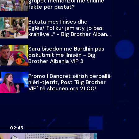
grupet memorizoi më shumë
fakte për pastat?
Batuta mes Ilnisës dhe
Eglës/“Fol kur jam aty, jo pas
krahëve…” - Big Brother Albania
VIP 3
Sara bisedon me Bardhin pas
diskutimit me Ilnisën - Big
Brother Albania VIP 3
Promo l Banorët sërish përballë
njëri-tjetrit, Post "Big Brother
VIP" të shtunën ora 21:00!
02:45