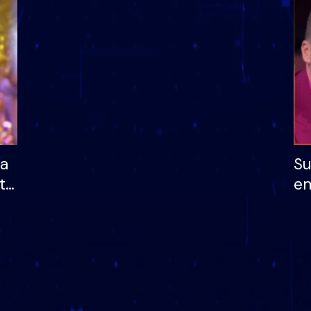
dhe humb mundësinë
të fituar çmimin e m
ha
Su
të
em
më
në
nu