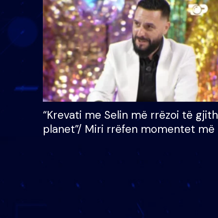
çmimin e madh prej 100
mijë eurosh
“Krevati me Selin më rrëzoi të gjit
planet”/ Miri rrëfen momentet më 
bukura në shtëpinë e BB VIP: Do 
mungojë zilja e mëngjesit kur…