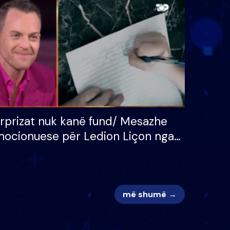
 për
S’kemi ndonjë letër divorci
adh
apo jo?
rprizat nuk kanë fund/ Mesazhe
ocionuese për Ledion Liçon nga
na dhe fëmijët e tij, moderatori
k i mban dot lotët: Nuk meritoj…
më shumë →