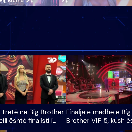
‘Big Brother Vip’
Vip"
i tretë në Big Brother
Finalja e madhe e Big
cili është finalisti i
Brother VIP 5, kush ë
 që lë shtëpinë
banori i parë që lë sh