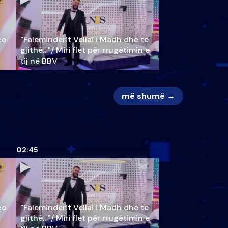
ço
"Faleminderit Vëllai i Madh dhe të
gjithë…"/ Miri flet për rrugëtimin e
tij në BBV
më shumë →
02:45
ço
"Faleminderit Vëllai i Madh dhe të
gjithë…"/ Miri flet për rrugëtimin e