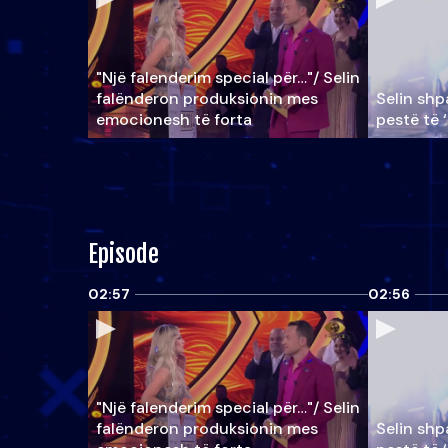
"Një falenderim special për…"/ Selin
falënderon produksionin mes
Selin shpa
emocionesh të forta
pestë të 
Episode
02:57
02:56
"Një falenderim special për…"/ Selin
falënderon produksionin mes
Selin shpa