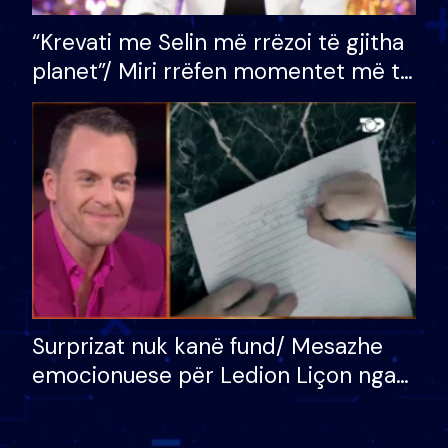
“Krevati me Selin më rrëzoi të gjitha
planet”/ Miri rrëfen momentet më të
bukura në shtëpinë e BB VIP: Do më
mungojë zilja e mëngjesit kur…
Surprizat nuk kanë fund/ Mesazhe
emocionuese për Ledion Liçon nga
nëna dhe fëmijët e tij, moderatori
nuk i mban dot lotët: Nuk meritoj…