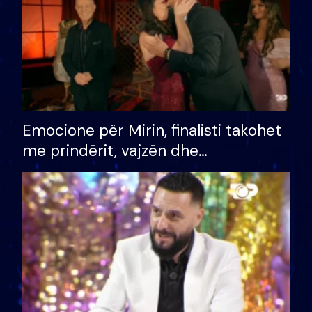
Emocione për Mirin, finalisti takohet
me prindërit, vajzën dhe
bashkëshorten: S’kemi ndonjë letër
divorci apo jo?