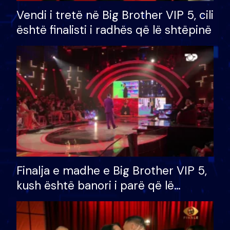
Vendi i tretë në Big Brother VIP 5, cili
është finalisti i radhës që lë shtëpinë
Finalja e madhe e Big Brother VIP 5,
kush është banori i parë që lë
shtëpinë dhe humb mundësinë për
të fituar çmimin e madh