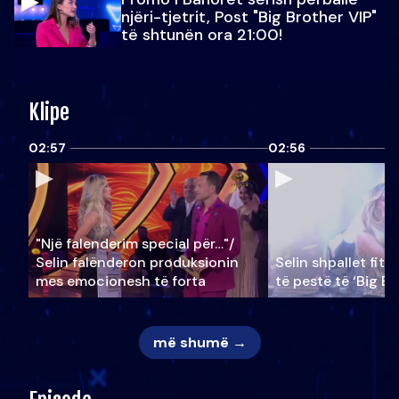
njëri-tjetrit, Post "Big Brother VIP"
të shtunën ora 21:00!
Klipe
02:57
02:56
"Një falenderim special për…"/
Selin falënderon produksionin
Selin shpallet fitu
mes emocionesh të forta
të pestë të ‘Big Br
më shumë →