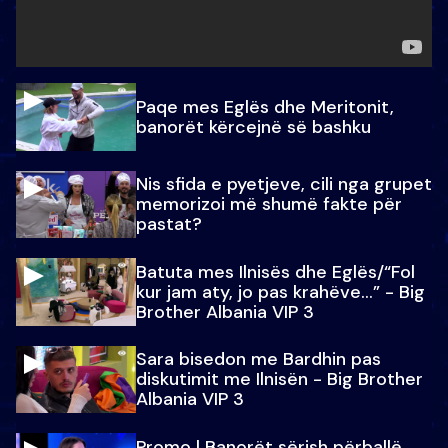
Paqe mes Eglës dhe Meritonit,
banorët kërcejnë së bashku
Nis sfida e pyetjeve, cili nga grupet
memorizoi më shumë fakte për
pastat?
Batuta mes Ilnisës dhe Eglës/“Fol
kur jam aty, jo pas krahëve…” - Big
Brother Albania VIP 3
Sara bisedon me Bardhin pas
diskutimit me Ilnisën - Big Brother
Albania VIP 3
Promo l Banorët sërish përballë