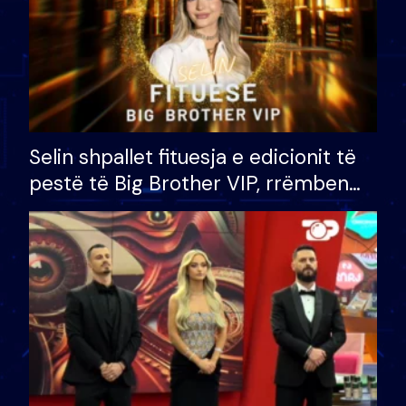
Selin shpallet fituesja e edicionit të
pestë të Big Brother VIP, rrëmben
çmimin e madh prej 100 mijë eurosh