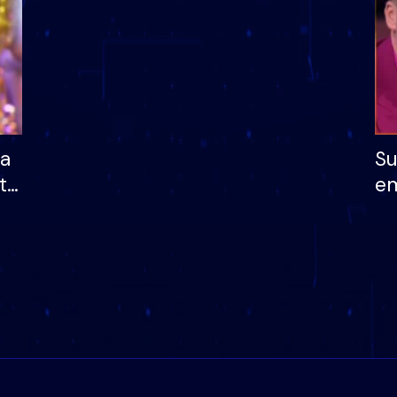
ha
Su
të
em
më
në
nu