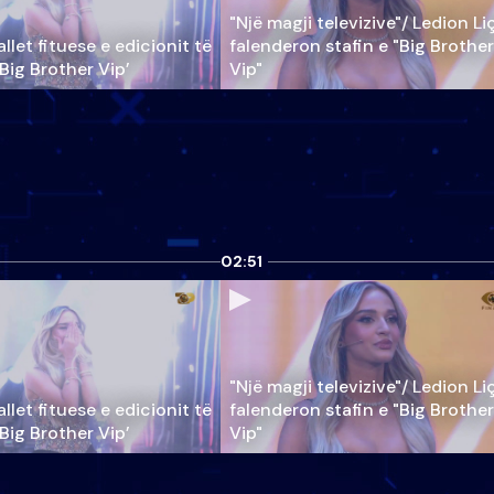
"Një magji televizive"/ Ledion Li
llet fituese e edicionit të
falenderon stafin e "Big Brother
‘Big Brother Vip’
Vip"
02:51
"Një magji televizive"/ Ledion Li
llet fituese e edicionit të
falenderon stafin e "Big Brother
‘Big Brother Vip’
Vip"