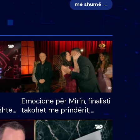
më shumë →
Emocione për Mirin, finalisti
shtë
takohet me prindërit,
tëpinë
vajzën dhe bashkëshorten:
 për
S’kemi ndonjë letër divorci
adh
apo jo?