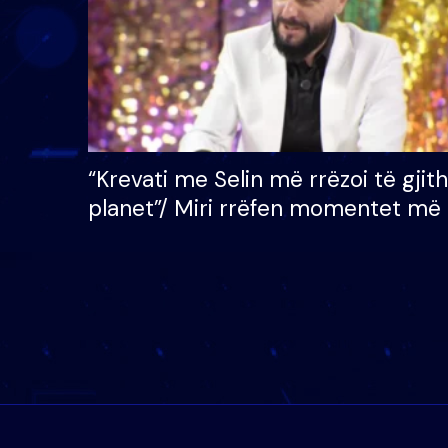
“Krevati me Selin më rrëzoi të gjit
planet”/ Miri rrëfen momentet më 
bukura në shtëpinë e BB VIP: Do 
mungojë zilja e mëngjesit kur…