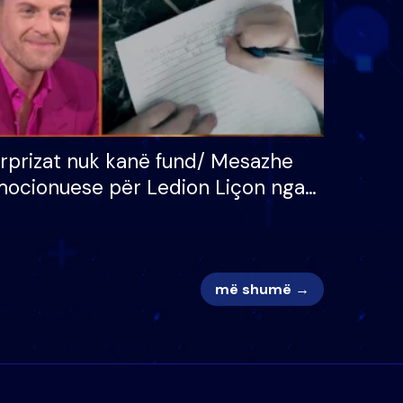
rprizat nuk kanë fund/ Mesazhe
ocionuese për Ledion Liçon nga
na dhe fëmijët e tij, moderatori
k i mban dot lotët: Nuk meritoj…
më shumë →