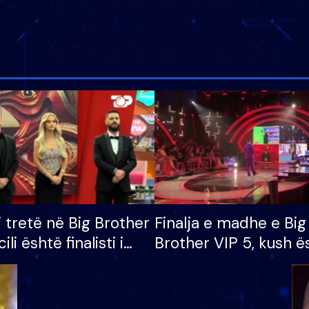
i tretë në Big Brother
Finalja e madhe e Big
cili është finalisti i
Brother VIP 5, kush ë
 që lë shtëpinë
banori i parë që lë sh
dhe humb mundësinë
të fituar çmimin e m