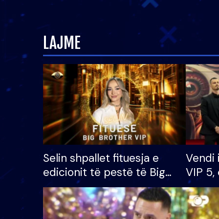
LAJME
Selin shpallet fituesja e
Vendi 
edicionit të pestë të Big
VIP 5, 
Brother VIP, rrëmben
radhës
çmimin e madh prej 100
mijë eurosh