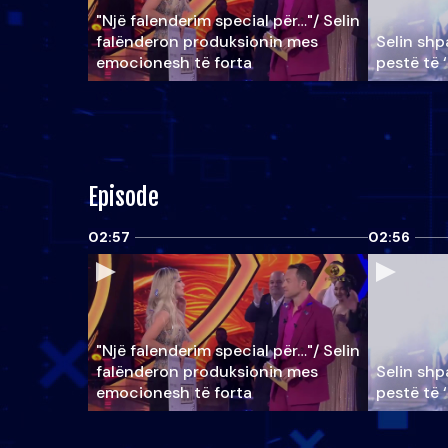
"Një falenderim special për…"/ Selin
falënderon produksionin mes
Selin shpa
emocionesh të forta
pestë të 
Episode
02:57
02:56
"Një falenderim special për…"/ Selin
falënderon produksionin mes
Selin shpa
emocionesh të forta
pestë të 