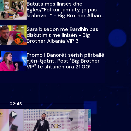
Batuta mes Ilnisës dhe
Eglës/“Fol kur jam aty, jo pas
krahëve…” - Big Brother Albania
VIP 3
Sara bisedon me Bardhin pas
diskutimit me Ilnisën - Big
Brother Albania VIP 3
Promo l Banorët sërish përballë
njëri-tjetrit, Post "Big Brother
VIP" të shtunën ora 21:00!
02:45