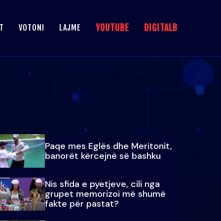
YOUTUBE
DIGITALB
T
VOTONI
LAJME
Paqe mes Eglës dhe Meritonit,
banorët kërcejnë së bashku
Nis sfida e pyetjeve, cili nga
grupet memorizoi më shumë
fakte për pastat?