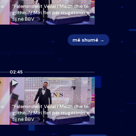
ço
"Faleminderit Vëllai i Madh dhe të
gjithë…"/ Miri flet për rrugëtimin e
tij në BBV
më shumë →
02:45
ço
"Faleminderit Vëllai i Madh dhe të
gjithë…"/ Miri flet për rrugëtimin e
tij në BBV