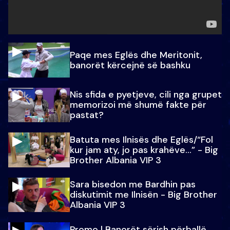
Paqe mes Eglës dhe Meritonit,
banorët kërcejnë së bashku
Nis sfida e pyetjeve, cili nga grupet
memorizoi më shumë fakte për
pastat?
Batuta mes Ilnisës dhe Eglës/“Fol
kur jam aty, jo pas krahëve…” - Big
Brother Albania VIP 3
Sara bisedon me Bardhin pas
diskutimit me Ilnisën - Big Brother
Albania VIP 3
Promo l Banorët sërish përballë