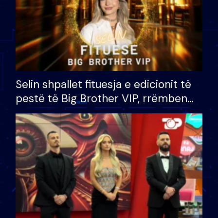
Selin shpallet fituesja e edicionit të
pestë të Big Brother VIP, rrëmben
çmimin e madh prej 100 mijë eurosh