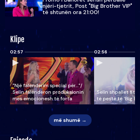
njëri-tjetrit, Post "Big Brother VIP"
të shtunën ora 21:00!
Klipe
02:57
02:56
"Një falenderim special për…"/
Selin falënderon produksionin
Selin shpallet fitu
mes emocionesh të forta
të pestë të ‘Big Br
më shumë →