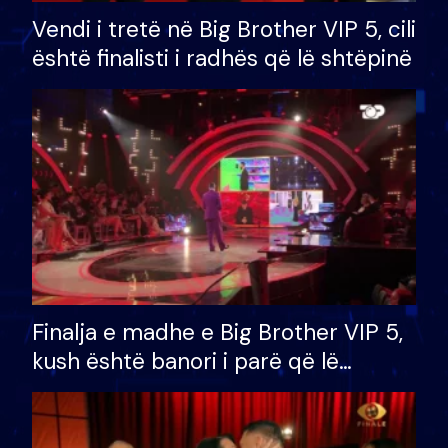
Vendi i tretë në Big Brother VIP 5, cili
është finalisti i radhës që lë shtëpinë
Finalja e madhe e Big Brother VIP 5,
kush është banori i parë që lë
shtëpinë dhe humb mundësinë për
të fituar çmimin e madh