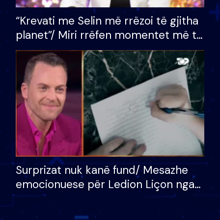
“Krevati me Selin më rrëzoi të gjitha
planet”/ Miri rrëfen momentet më të
bukura në shtëpinë e BB VIP: Do më
mungojë zilja e mëngjesit kur…
Surprizat nuk kanë fund/ Mesazhe
emocionuese për Ledion Liçon nga
nëna dhe fëmijët e tij, moderatori
nuk i mban dot lotët: Nuk meritoj…