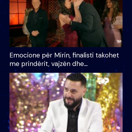
Emocione për Mirin, finalisti takohet
me prindërit, vajzën dhe
bashkëshorten: S’kemi ndonjë letër
divorci apo jo?