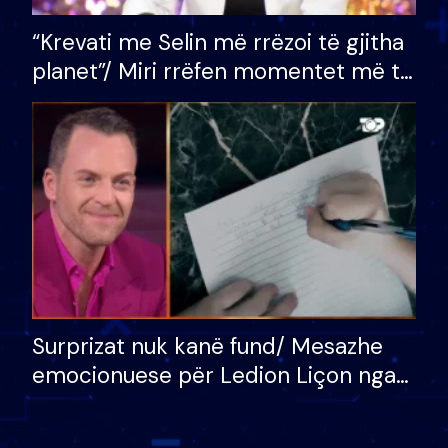
“Krevati me Selin më rrëzoi të gjitha
planet”/ Miri rrëfen momentet më të
bukura në shtëpinë e BB VIP: Do më
mungojë zilja e mëngjesit kur…
Surprizat nuk kanë fund/ Mesazhe
emocionuese për Ledion Liçon nga
nëna dhe fëmijët e tij, moderatori
nuk i mban dot lotët: Nuk meritoj…