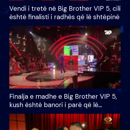
Vendi i tretë në Big Brother VIP 5, cili
është finalisti i radhës që lë shtëpinë
Finalja e madhe e Big Brother VIP 5,
kush është banori i parë që lë
shtëpinë dhe humb mundësinë për
të fituar çmimin e madh