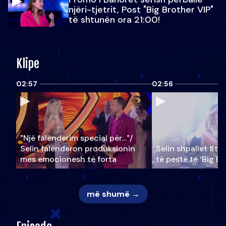
njëri-tjetrit, Post "Big Brother VIP"
të shtunën ora 21:00!
Klipe
02:57
02:56
"Një falenderim special për…"/
Selin falënderon produksionin
Selin shpallet fitu
mes emocionesh të forta
të pestë të ‘Big Br
më shumë →