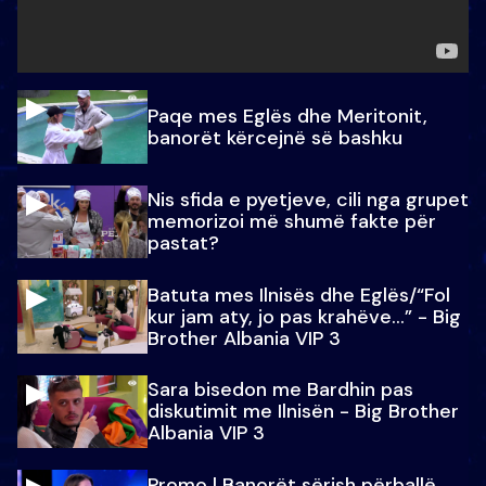
Paqe mes Eglës dhe Meritonit,
banorët kërcejnë së bashku
Nis sfida e pyetjeve, cili nga grupet
memorizoi më shumë fakte për
pastat?
Batuta mes Ilnisës dhe Eglës/“Fol
kur jam aty, jo pas krahëve…” - Big
Brother Albania VIP 3
Sara bisedon me Bardhin pas
diskutimit me Ilnisën - Big Brother
Albania VIP 3
Promo l Banorët sërish përballë