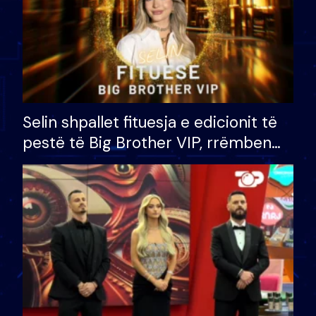
Selin shpallet fituesja e edicionit të
pestë të Big Brother VIP, rrëmben
çmimin e madh prej 100 mijë eurosh