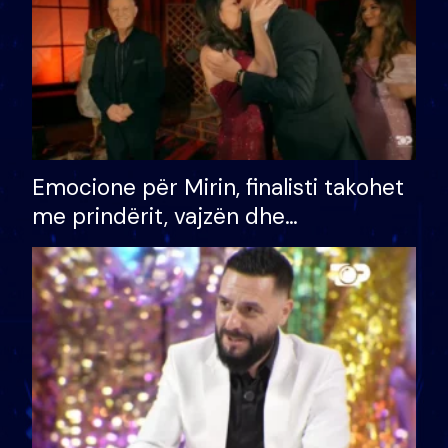
Emocione për Mirin, finalisti takohet
me prindërit, vajzën dhe
bashkëshorten: S’kemi ndonjë letër
divorci apo jo?